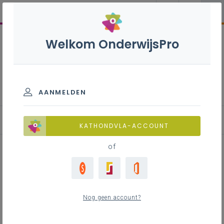
Welkom OnderwijsPro
Public relations - 3de
graad - D/A-finaliteit
AANMELDEN
KATHONDVLA-ACCOUNT
of
Lessuggestie: Never waste a
good crisis
Nog geen account?