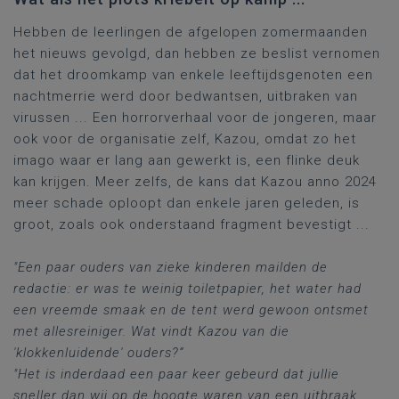
Hebben de leerlingen de afgelopen zomermaanden
het nieuws gevolgd, dan hebben ze beslist vernomen
dat het droomkamp van enkele leeftijdsgenoten een
nachtmerrie werd door bedwantsen, uitbraken van
virussen ... Een horrorverhaal voor de jongeren, maar
ook voor de organisatie zelf, Kazou, omdat zo het
imago waar er lang aan gewerkt is, een flinke deuk
kan krijgen. Meer zelfs, de kans dat Kazou anno 2024
meer schade oploopt dan enkele jaren geleden, is
groot, zoals ook onderstaand fragment bevestigt ...
"Een paar ouders van zieke kinderen mailden de
redactie: er was te weinig toiletpapier, het water had
een vreemde smaak en de tent werd gewoon ontsmet
met allesreiniger. Wat vindt Kazou van die
'klokkenluidende' ouders?“
"Het is inderdaad een paar keer gebeurd dat jullie
sneller dan wij op de hoogte waren van een uitbraak.