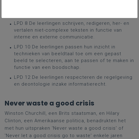
LPD 5 De leerlingen analyseren communicatie- en
persoonlijkheidsstijlen van doelgroepen.
LPD 8 De leerlingen schrijven, redigeren, her- en
vertalen niet-complexe teksten in functie van
interne en externe communicatie.
LPD 10 De leerlingen passen hun inzicht in
technieken van beeldtaal toe om een gepast
beeld te selecteren, aan te passen of te maken in
functie van een boodschap.
LPD 12 De leerlingen respecteren de regelgeving
en deontologie inzake informatierecht.
Never waste a good crisis
Winston Churchill, een Brits staatsman, en Hilary
Clinton, een Amerikaanse politica, benadrukten het
met hun uitspraken 'Never waste a good crisis' of
'Never let a good crisis go to waste' enkele jaren