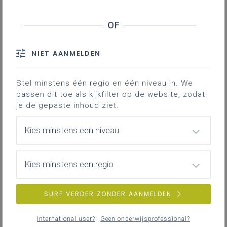
Inhoudstafel
Leerplandoelen
Never waste a good crisis
NIET AANMELDEN
Als communicatiemedewerkers heb je het
best een communicatieplan klaar, zelfs
Stel minstens één regio en één niveau in. We
voor mogelijke crisissen. Hier focussen we
passen dit toe als kijkfilter op de website, zodat
je de gepaste inhoud ziet.
dan ook op
crisiscommunicatie
.
Kies minstens een niveau
Gekoppelde leerplannen
Kies minstens een regio
Leerplandoelen
SURF VERDER ZONDER AANMELDEN
LPD 4 De leerlingen lichten de verschillende
aspecten van een communicatieplan toe aan de
International user?
Geen onderwijsprofessional?
hand van een concreet communicatieproject.