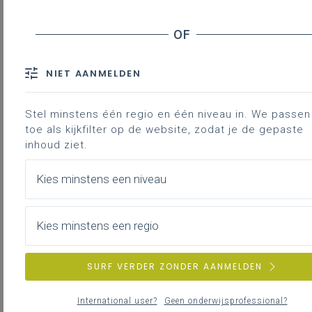
Hoe het groeide
Meetjesland in de praktijk
Een greep uit de activiteiten
Evaluatie
NIET AANMELDEN
Zill-doelen
Meer lezen?
Stel minstens één regio en één niveau in. We passen 
toe als kijkfilter op de website, zodat je de gepaste
inhoud ziet.
"Dit doen we volgend schooljaar weer",
besloot de juf na de leeruitstap naar
Kies minstens een niveau
Meetjesland. Geen verre busreis maar een
meet-rijke projectweek in en om de eigen
school. Meten en metend rekenen was een
Kies minstens een regio
gezamenlijke focus voor de jongste
kleuters tot en met het zesde leerjaar. "Ik
SURF VERDER ZONDER AANMELDEN
ben trots", vertelt directeur Sigrid Boogers
van
VBS
Groot-Vorst in Laakdal
bij de
International user?
Geen onderwijsprofessional?