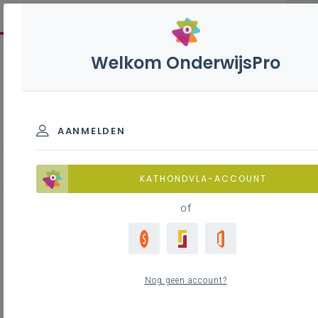
Welkom OnderwijsPro
Wiskundeonderwijs
AANMELDEN
KATHONDVLA-ACCOUNT
of
Naar Meetjesland in Groot-Vorst
Nog geen account?
Inhoudstafel