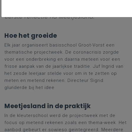
terugblik op Meetjesland. Grote
betrokkenheid en veel leerwinst was de
eerste reflectie na Meetjesland.
Hoe het groeide
Elk jaar organiseert basisschool Groot-Vorst een
thematische projectweek. De coronacrisis zorgde
voor een onderbreking en daarna meteen voor een
frisse aanpak van de jaarlijkse traditie. Juf Ingrid van
het zesde leerjaar stelde voor om in te zetten op
meten en metend rekenen. Directeur Sigrid
glunderde bij het idee.
Meetjesland in de praktijk
In de kleuterschool werd de projectweek met de
focus op metend rekenen zoals een thema-week. Het
aanbod gebeurt er sowieso geïntegreerd. Meerdere