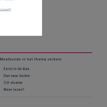
ccount?
Meetkunde in het thema verkeer
Eerst in de klas
Dan naar buiten
Zill-doelen
Meer lezen?