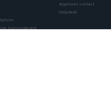
Algemeen contact
Helpdesk
platform
plan basisonderwijs
! Zin in leven!
leerplannen secundair
llen secundair onderwijs
ansformatie
ender
eker
website