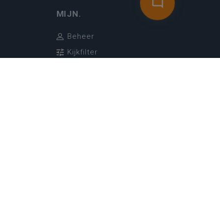
MIJN.
Beheer
Kijkfilter