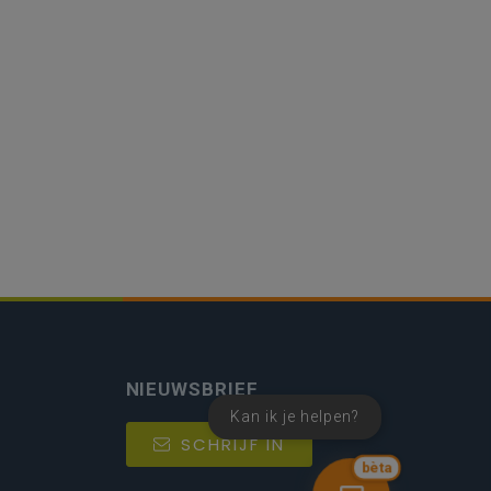
NIEUWSBRIEF
Kan ik je helpen?
SCHRIJF IN
bèta