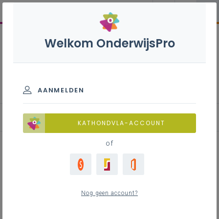
Welkom OnderwijsPro
Frans B+S - 3de graad - A-
finaliteit
AANMELDEN
KATHONDVLA-ACCOUNT
of
Lesidee: Hoe maken we onze
leerlingen sterker in
Nog geen account?
leesvaardigheid voor MVT?