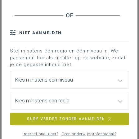
Inhoudstafel
Een stappenplan voor het ontwikkelen van
leesstrategieën
NIET AANMELDEN
Stel minstens één regio en één niveau in. We
Downloads
passen dit toe als kijkfilter op de website, zodat
je de gepaste inhoud ziet.
Na het eerste trimester tonen evaluaties
welke leerlingen sterk lezen en wie nood
Kies minstens een niveau
heeft aan gerichte remediëring met focus
op proces en groei; dit artikel biedt
Kies minstens een regio
daarvoor een meteen inzetbaar
stappenplan voor klassikale en individuele
aanpak. Daarnaast loont het zeker de
SURF VERDER ZONDER AANMELDEN
moeite om op Klascement de
themapagina ‘
Taaltrekkers
’ te verkennen,
International user?
Geen onderwijsprofessional?