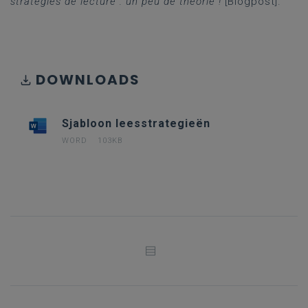
stratégies de lecture : un peu de théorie !
[Blogpost].
DOWNLOADS
Sjabloon leesstrategieën
WORD
103KB