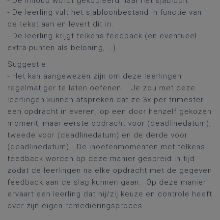
- De inhoud wordt gekopieerd naar het sjabloon.
- De leerling vult het sjabloonbestand in functie van
de tekst aan en levert dit in.
- De leerling krijgt telkens feedback (en eventueel
extra punten als beloning, …).
Suggestie:
- Het kan aangewezen zijn om deze leerlingen
regelmatiger te laten oefenen. Je zou met deze
leerlingen kunnen afspreken dat ze 3x per trimester
een opdracht inleveren, op een door henzelf gekozen
moment, maar eerste opdracht voor (deadlinedatum),
tweede voor (deadlinedatum) en de derde voor
(deadlinedatum). De inoefenmomenten met telkens
feedback worden op deze manier gespreid in tijd
zodat de leerlingen na elke opdracht met de gegeven
feedback aan de slag kunnen gaan. Op deze manier
ervaart een leerling dat hij/zij keuze en controle heeft
over zijn eigen remediëringsproces.