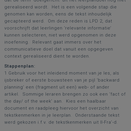
dat de term ‘doelgericht’ uit het leerplandoel nog niet
gerealiseerd wordt. Het is een volgende stap die
genomen kan worden, eens de tekst inhoudelijk
gecapteerd werd. Om deze reden is LPD 2, dat
voorschrijft dat leerlingen ‘relevante informatie’
kunnen selecteren, niet werd opgenomen in deze
inoefening. Relevant gaat immers over het
communicatieve doel dat vanuit een opgegeven
context gerealiseerd dient te worden.
Stappenplan:
1 Gebruik voor het inleidend moment van je les, als
ijsbreker of eerste bouwsteen van je pijl ‘backward
planning’ een (fragment uit een) web- of ander
artikel. Sommige leraren brengen zo ook een ‘fact of
the day/ of the week’ aan. Kies een haalbaar
document en raadpleeg hiervoor het overzicht van
tekstkenmerken in je leerplan. Onderstaande tekst
werd gekozen i.f.v. de tekstkenmerken uit II-Fra’-d.