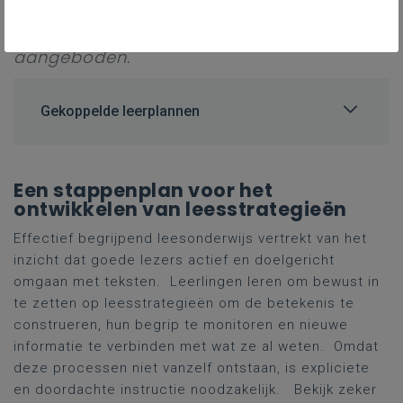
waar kaders en wegwijzers rond
leesdidactiek, evidence-informed worden
aangeboden.
Gekoppelde leerplannen
Een stappenplan voor het
ontwikkelen van leesstrategieën
Effectief begrijpend leesonderwijs vertrekt van het
inzicht dat goede lezers actief en doelgericht
omgaan met teksten. Leerlingen leren om bewust in
te zetten op leesstrategieën om de betekenis te
construeren, hun begrip te monitoren en nieuwe
informatie te verbinden met wat ze al weten. Omdat
deze processen niet vanzelf ontstaan, is expliciete
en doordachte instructie noodzakelijk. Bekijk zeker