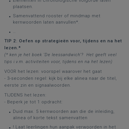
Elementen in chronologische volgorde laten
plaatsen.
Samenvattend rooster of mindmap met
kernwoorden laten aanvullen*.
…
TIP 2: Oefen op strategieën voor, tijdens en na het
lezen.*
(* ken je het boek ‘De leessandwich’? Het geeft veel
tips i.v.m. activiteiten voor, tijdens en na het lezen)
VOOR het lezen: voorspel waarover het gaat
- 3-seconden regel: kijk bij elke alinea naar de titel,
eerste zin en signaalwoorden.
TIJDENS het lezen:
- Beperk je tot 1 opdracht:
Duid max. 5 kernwoorden aan die de inleiding,
alinea of korte tekst samenvatten
! Laat leerlingen hun aanpak verwoorden in het