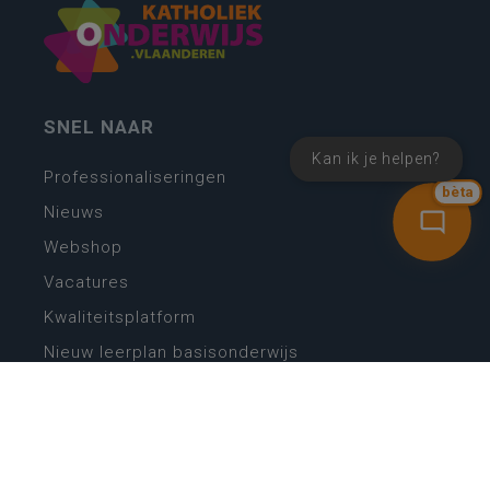
SNEL NAAR
Kan ik je helpen?
Professionaliseringen
bèta
Nieuws
Webshop
Vacatures
Kwaliteitsplatform
Nieuw leerplan basisonderwijs
Zin in leren! Zin in leven!
Vakken en leerplannen secundair onderwijs
Lessentabellen secundair onderwijs