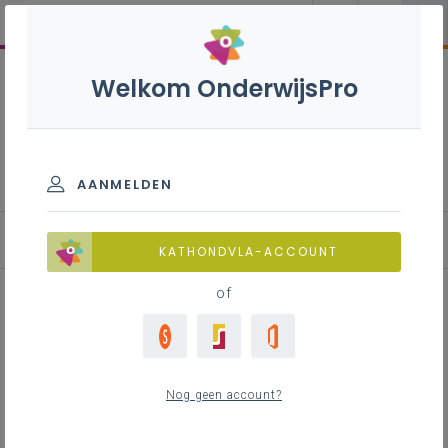
Welkom OnderwijsPro
Nederlands 1ste graad B-
stroom
AANMELDEN
KATHONDVLA-ACCOUNT
of
Lesfiche 'Rolwisselend onderwijs'
(basisgeletterdheid,
Nog geen account?
differentiatie, lezen en schrijven)