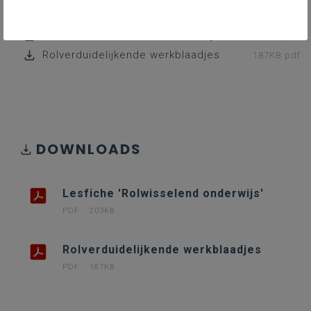
Lesfiche 'Rolwisselend onderwijs'
203KB pdf
Rolverduidelijkende werkblaadjes
187KB pdf
DOWNLOADS
Lesfiche 'Rolwisselend onderwijs'
PDF
203KB
Rolverduidelijkende werkblaadjes
PDF
187KB