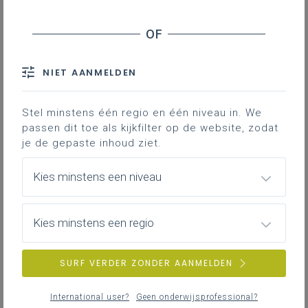
Inhoudstafel
NIET AANMELDEN
Downloads
Stel minstens één regio en één niveau in. We
Deze lesfiche geeft een aanzet voor een
passen dit toe als kijkfilter op de website, zodat
les die inzet op
rolwisselend onderwijs en
je de gepaste inhoud ziet.
de techniek van de
numbered heads
. Het
doel is om de leerlingen enkele
Kies minstens een niveau
leesstrategieën aan te leren om
effectiever te leren lezen, hun tekstbegrip
Kies minstens een regio
te verdiepen en hun leesmotivatie te
vergroten.
SURF VERDER ZONDER AANMELDEN
Gekoppelde leerplannen
International user?
Geen onderwijsprofessional?