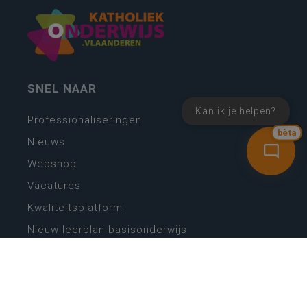
SNEL NAAR
Kan ik je helpen?
Professionaliseringen
bèta
Nieuws
Webshop
Vacatures
Kwaliteitsplatform
Nieuw leerplan basisonderwijs
Zin in leren! Zin in leven!
Vakken en leerplannen secundair onderwijs
Lessentabellen secundair onderwijs