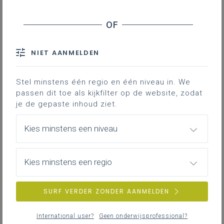
Inhoudstafel
Downloads
NIET AANMELDEN
Deze lesfiche geeft een aanzet voor een
Stel minstens één regio en één niveau in. We
spreekopdracht waarin de leerlingen
passen dit toe als kijkfilter op de website, zodat
stilstaan bij hun spreekvaardigheid en de
je de gepaste inhoud ziet.
spreekangst die ze eventueel ervaren als
ze voor een groep staan. Ze schalen zich
Kies minstens een niveau
eerst in op ‘de spreektrap’ en gaan
daarna op zoek naar concrete tips die
hen kunnen helpen te groeien in
Kies minstens een regio
spreekvaardigheid.
SURF VERDER ZONDER AANMELDEN
Gekoppelde leerplannen
International user?
Geen onderwijsprofessional?