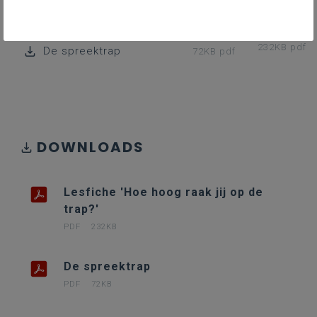
Lesfiche 'Hoe hoog raak jij op de trap?'
232KB pdf
De spreektrap
72KB pdf
DOWNLOADS
Lesfiche 'Hoe hoog raak jij op de
trap?'
PDF
232KB
De spreektrap
PDF
72KB