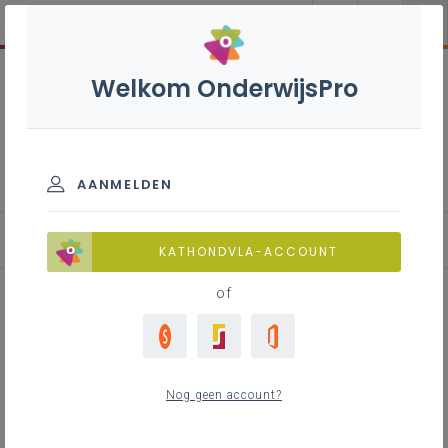
Welkom OnderwijsPro
Nederlands B+S - 2de
graad - D/A-finaliteit
AANMELDEN
KATHONDVLA-ACCOUNT
of
Lesfiche 'Hoe hoog raak jij op de
trap?' (spreken)
Nog geen account?