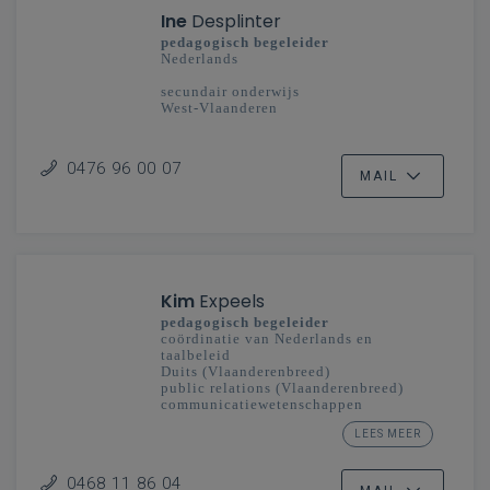
Ine
Desplinter
pedagogisch begeleider
Nederlands
secundair onderwijs
West-Vlaanderen
0476 96 00 07
MAIL
Kim
Expeels
pedagogisch begeleider
coördinatie van Nederlands en
taalbeleid
Duits (Vlaanderenbreed)
public relations (Vlaanderenbreed)
communicatiewetenschappen
(Vlaanderenbreed)
LEES MEER
taalexpert Ieder kind taalheld
secundair onderwijs
0468 11 86 04