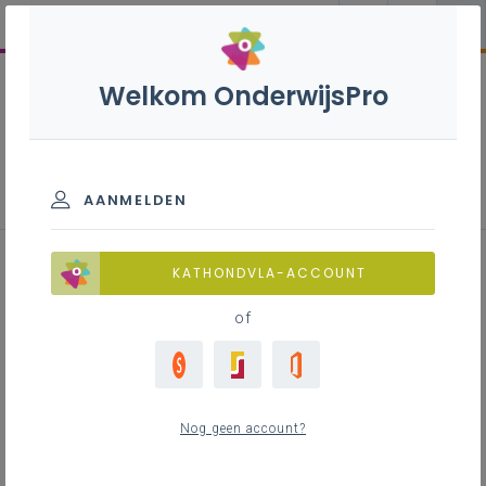
Welkom OnderwijsPro
Nederlands B+S - 3de graad - D-
finaliteit
AANMELDEN
KATHONDVLA-ACCOUNT
Het leerplan plus inspirerend materiaal en meer
vind je op deze pagina.
of
Nog geen account?
Leerplan
Raadpleeg via de leerplantool of download de