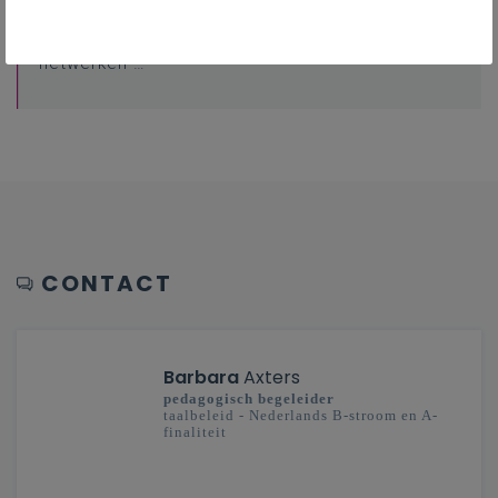
Professionalisering
Overzicht van nascholingen, vormingen,
netwerken …
CONTACT
Barbara
Axters
pedagogisch begeleider
taalbeleid - Nederlands B-stroom en A-
finaliteit