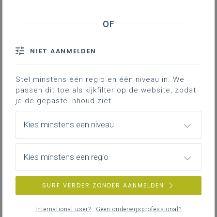
Word-versie
LEERPLANTOOL
NIET AANMELDEN
Inspirerend materiaal
Stel minstens één regio en één niveau in. We
Didactische tips, ondersteunende documenten,
passen dit toe als kijkfilter op de website, zodat
duiding bij leerinhouden …
je de gepaste inhoud ziet.
Kies minstens een niveau
Basisinformatie
Kies minstens een regio
Literatuur, onderzoek, regelgeving, interessante
websites …
SURF VERDER ZONDER AANMELDEN
International user?
Geen onderwijsprofessional?