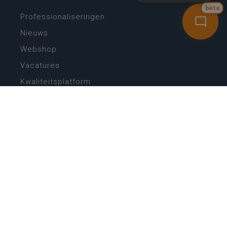
bèta
Professionaliseringen
Nieuws
Webshop
Vacatures
Kwaliteitsplatform
Nieuw leerplan basisonderwijs
Zin in leren! Zin in leven!
Vakken en leerplannen secundair onderwijs
Lessentabellen secundair onderwijs
Digitale transformatie
Schoolkalender
Scholenzoeker
Algemene website