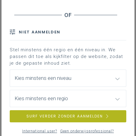
Inhoudstafel
NIET AANMELDEN
Downloads
Stel minstens één regio en één niveau in. We
Deze lesfiche geeft een aanzet voor een
passen dit toe als kijkfilter op de website, zodat
les waarin leerlingen een
je de gepaste inhoud ziet.
'stillewanddiscussie' houden. Ze
formuleren individueel een antwoord op
Kies minstens een niveau
een aantal gerichte reflectievragen en
reageren op elkaars antwoorden.
Kies minstens een regio
Gekoppelde leerplannen
SURF VERDER ZONDER AANMELDEN
International user?
Geen onderwijsprofessional?
Lesfiche 'De stillewanddiscussie'
237KB pdf