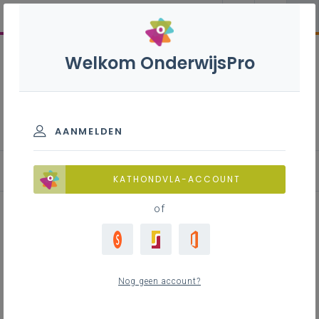
Welkom OnderwijsPro
Nederlands B - 2de graad -
D-finaliteit
AANMELDEN
KATHONDVLA-ACCOUNT
of
Lesfiche 'De stillewanddiscussie'
(schrijven, schriftelijke interactie
Nog geen account?
en - eventueel - literatuur)