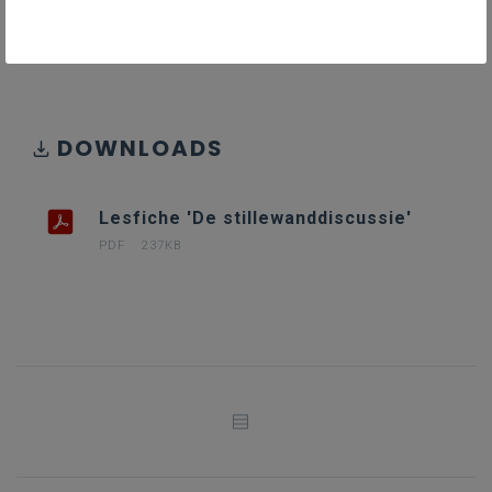
DOWNLOADS
Lesfiche 'De stillewanddiscussie'
PDF
237KB