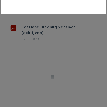
DOWNLOADS
Lesfiche 'Beeldig verslag'
(schrijven)
PDF
158KB