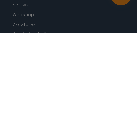
Nieuws
Webshop
Vacatures
Kwaliteitsplatform
Nieuw leerplan basisonderwijs
Zin in leren! Zin in leven!
Vakken en leerplannen secundair onderwijs
Lessentabellen secundair onderwijs
Digitale transformatie
Schoolkalender
Scholenzoeker
Algemene website
CONTACT