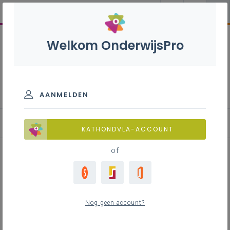
Welkom OnderwijsPro
Nederlands B+S - 2de
graad - D/A-finaliteit
AANMELDEN
KATHONDVLA-ACCOUNT
of
Lesfiche 'Beeldig verslag'
(schrijven)
Nog geen account?