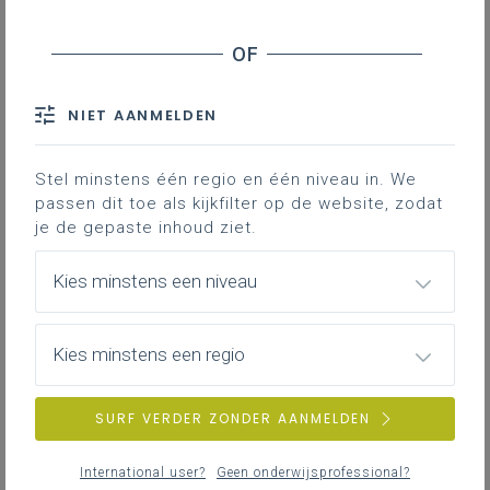
Inhoudstafel
Downloads
NIET AANMELDEN
Deze lesfiche geeft een aanzet voor een
Stel minstens één regio en één niveau in. We
schrijfopdracht waarin de leerlingen een
passen dit toe als kijkfilter op de website, zodat
verslag schrijven op basis van foto's die
je de gepaste inhoud ziet.
ze namen tijdens een museumbezoek.
Kies minstens een niveau
Gekoppelde leerplannen
Kies minstens een regio
Lesfiche 'Beeldig verslag' (schrijven)
SURF VERDER ZONDER AANMELDEN
158KB pdf
International user?
Geen onderwijsprofessional?