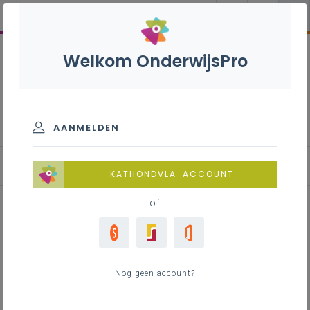
Welkom OnderwijsPro
Wiskunde - 2de graad - A-
finaliteit
AANMELDEN
KATHONDVLA-ACCOUNT
of
Leren in samenhang – vanuit
wiskunde, Nederlands en mavo
Nog geen account?
en het GFL aan de slag met
decibels