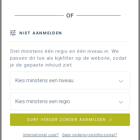
Inhoudstafel
NIET AANMELDEN
Welke leerplandoelen komen aan bod?
Meten is weten
Stel minstens één regio en één niveau in. We
Grafische voorstelling
passen dit toe als kijkfilter op de website, zodat
Veiligheidsmaatregelen en bescherming
je de gepaste inhoud ziet.
Muziek en identiteit
Kies minstens een niveau
Een voorbeeld hoe je vakoverschrijdend
rond 'decibels' kan werken vanuit het
Kies minstens een regio
leerplan wiskunde, maatschappelijke
vorming, Nederlands en het
SURF VERDER ZONDER AANMELDEN
gemeenschappelijk funderend leerplan.
International user?
Geen onderwijsprofessional?