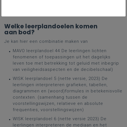
Gekoppelde leerplannen
Welke leerplandoelen komen
aan bod?
Je kan hier een combinatie maken van
MAVO leerplandoel 44 De leerlingen lichten
fenomenen of toepassingen uit het dagelijks
leven toe met betrekking tot geluid met inbegrip
van veiligheidsaspecten en de decibelschaal)
WISK leerplandoel 5 (nette versie, 2023) De
leerlingen interpreteren grafieken, tabellen,
diagrammen en (woord)formules in betekenisvolle
contexten. (samenhang tussen de
voorstellingswijzen, relatieve en absolute
frequenties, voorstellingswijzen)
WISK leerplandoel 6 (nette versie 2023) De
leerlingen interpreteren de mediaan en het