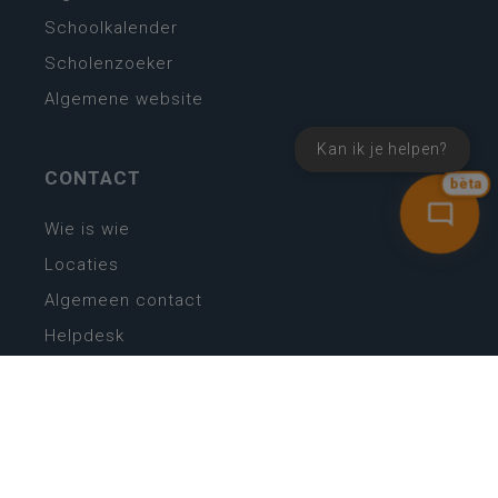
Schoolkalender
Scholenzoeker
Algemene website
Kan ik je helpen?
CONTACT
bèta
Wie is wie
Locaties
Algemeen contact
Helpdesk
NIEUWSBRIEF
SCHRIJF IN