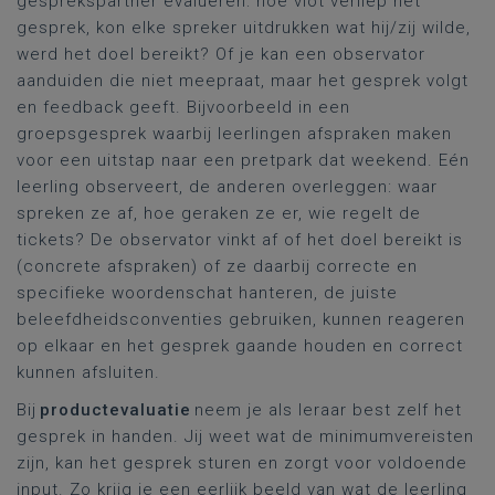
gesprekspartner evalueren: hoe vlot verliep het
gesprek, kon elke spreker uitdrukken wat hij/zij wilde,
werd het doel bereikt? Of je kan een observator
aanduiden die niet meepraat, maar het gesprek volgt
en feedback geeft. Bijvoorbeeld in een
groepsgesprek waarbij leerlingen afspraken maken
voor een uitstap naar een pretpark dat weekend. Eén
leerling observeert, de anderen overleggen: waar
spreken ze af, hoe geraken ze er, wie regelt de
tickets? De observator vinkt af of het doel bereikt is
(concrete afspraken) of ze daarbij correcte en
specifieke woordenschat hanteren, de juiste
beleefdheidsconventies gebruiken, kunnen reageren
op elkaar en het gesprek gaande houden en correct
kunnen afsluiten.
Bij
productevaluatie
neem je als leraar best zelf het
gesprek in handen. Jij weet wat de minimumvereisten
zijn, kan het gesprek sturen en zorgt voor voldoende
input. Zo krijg je een eerlijk beeld van wat de leerling