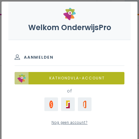
Welkom OnderwijsPro
Frans B+S - 3de graad - D-
finaliteit
AANMELDEN
KATHONDVLA-ACCOUNT
of
Leerplandoel in de kijker -
Mondelinge interactie
Nog geen account?