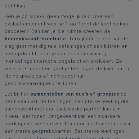
echt kan.
Heb je op school geen mogelijkheid voor een
evaluatiemoment waar je 1 op 1 met de leerling kan
babbelen? Dan kan je die ruimte creëren via
binnenklasdifferentiatie
. Terwijl één groep aan de
slag gaat met digitale oefeningen of een luister- en
leesopdracht, richt je een eiland in waar jij
mondelinge interactie begeleidt en evalueert. Zo
werk je efficiënt en geef je leerlingen de kans om in
kleine groepjes of individueel hun
gespreksvaardigheid te tonen.
Let bij het
samenstellen van duo’s of groepjes
op
het niveau van de leerlingen. Een sterke leerling die
samenwerkt met een taalzwakke partner kan zijn
niveau niet tonen. Omgekeerd kan een zwakkere
leerling overweldigd worden door het taalgebruik van
een sterke gesprekspartner. Zet sterke leerlingen
samen, of laat moedertaalsprekers coachen. Zo