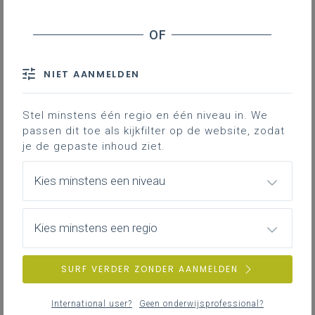
Inhoudstafel
Wat zijn voorbeelden van mondelinge interactie?
Kan artificiële intelligentie de leerlingen hierbij
helpen?
NIET AANMELDEN
Hoe pak je mondelinge interactie aan?
En wat met grote klassen?
Stel minstens één regio en één niveau in. We
Hoe weet ik of de leerling de opdracht tot een goed
passen dit toe als kijkfilter op de website, zodat
einde heeft gebracht?
je de gepaste inhoud ziet.
Kies minstens een niveau
Mondelinge interactie is meer dan praten:
het draait om doelgericht communiceren,
een informatiekloof overbruggen en écht
Kies minstens een regio
in gesprek gaan. Authentieke situaties,
procesevaluatie en slimme werkvormen
SURF VERDER ZONDER AANMELDEN
maken het haalbaar in de klas.
International user?
Geen onderwijsprofessional?