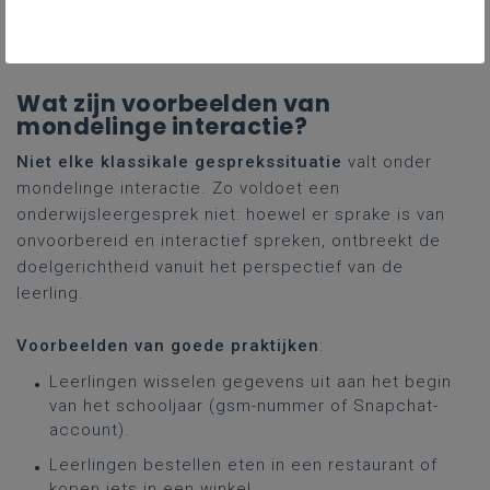
Gekoppelde leerplannen
Wat zijn voorbeelden van
mondelinge interactie?
Niet elke klassikale gesprekssituatie
valt onder
mondelinge interactie. Zo voldoet een
onderwijsleergesprek niet: hoewel er sprake is van
onvoorbereid en interactief spreken, ontbreekt de
doelgerichtheid vanuit het perspectief van de
leerling.
Voorbeelden van goede praktijken
:
Leerlingen wisselen gegevens uit aan het begin
van het schooljaar (gsm-nummer of Snapchat-
account).
Leerlingen bestellen eten in een restaurant of
kopen iets in een winkel.