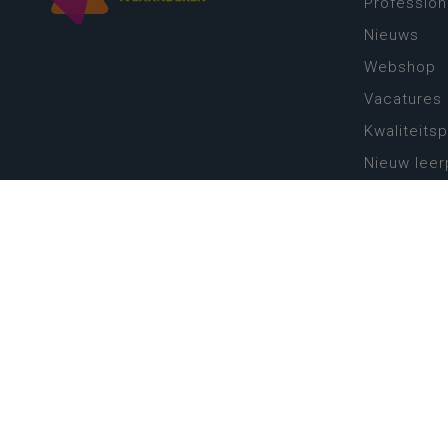
Profession
Nieuws
Webshop
Vacatures
Kwaliteits
Nieuw leer
Zin in leren
Vakken en 
onderwijs
Lessentabe
Digitale tr
Schoolkal
Scholenzo
Algemene 