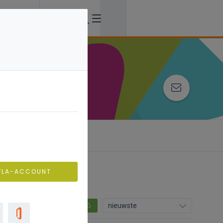
ing
VLA-ACCOUNT
6
nieuwste