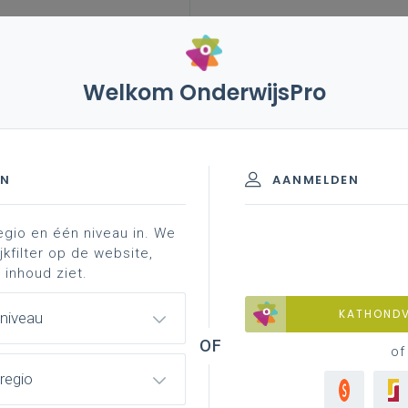
Welkom OnderwijsPro
leerplannen
vakken en leerplannen 2de graad
pirerend materiaal
de graad - A-finaliteit
EN
AANMELDEN
egio en één niveau in. We
materiaal
achtergrond
faq
professionaliser
jkfilter op de website,
 inhoud ziet.
KATHOND
 niveau
of
regio