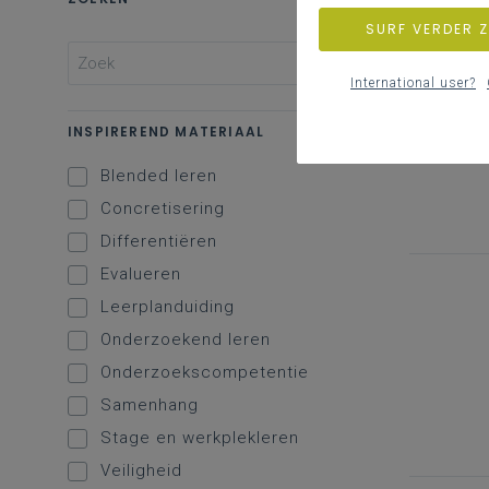
SURF VERDER 
International user?
INSPIREREND MATERIAAL
Blended leren
Concretisering
Differentiëren
Evalueren
Leerplanduiding
Onderzoekend leren
Onderzoekscompetentie
Samenhang
Stage en werkplekleren
Veiligheid