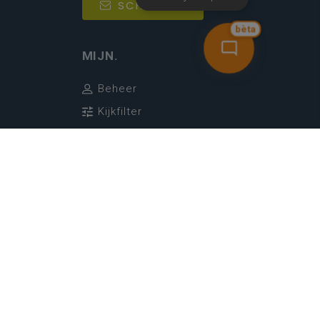
SCHRIJF IN
bèta
MIJN.
Beheer
Kijkfilter