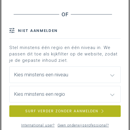
Bou-003 Didactische tips: met leerlingen
aan leerplandoelen werken. Onderzoekend
leren als werkvorm
Hoe kan je met jouw leerlingen op een
onderzoekende manier aan de slag om inzicht te
NIET AANMELDEN
verwerven in de opbouw van bouwknopen?
LEERPLANDUIDING
Stel minstens één regio en één niveau in. We
passen dit toe als kijkfilter op de website, zodat
je de gepaste inhoud ziet.
Opleidingsplan Medewerker ruwbouw duaal
Kies minstens een niveau
Hier kun je het startdocument van een
opleidingsplan vinden.
Kies minstens een regio
SURF VERDER ZONDER AANMELDEN
Medewerker ruwbouw - leer-/lesdoelen
ontwikkelen
International user?
Geen onderwijsprofessional?