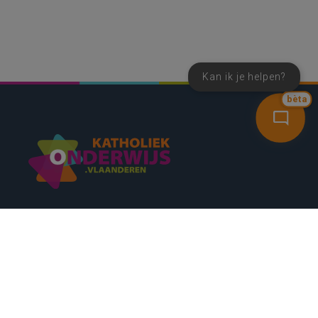
Kan ik je helpen?
bèta
SNEL NAAR
CONTACT
NIEUWSBRIEF