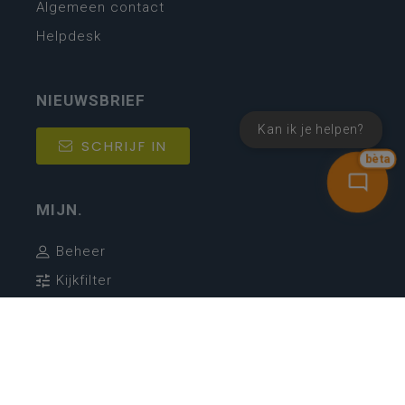
Algemeen contact
Helpdesk
NIEUWSBRIEF
Kan ik je helpen?
SCHRIJF IN
bèta
MIJN.
Beheer
Kijkfilter
Katholiek Onderwijs Vlaanderen
- © 2026