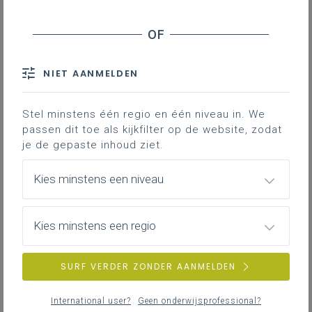
Contact
Dit leerplan vervalt in 2023-2024!
NIET AANMELDEN
Stel minstens één regio en één niveau in. We
passen dit toe als kijkfilter op de website, zodat
je de gepaste inhoud ziet.
DOWNLOADS
Kies minstens een niveau
Maatschappelijke, economische en
Kies minstens een regio
artistieke vorming B - II - D (enkel 2de
leerjaar 2de graad vanaf 2022-2023)
PDF
824KB
SURF VERDER ZONDER AANMELDEN
Leerplan II-MEAV-d (1ste leerjaar 2de
International user?
Geen onderwijsprofessional?
graad vanaf 2022-2023)