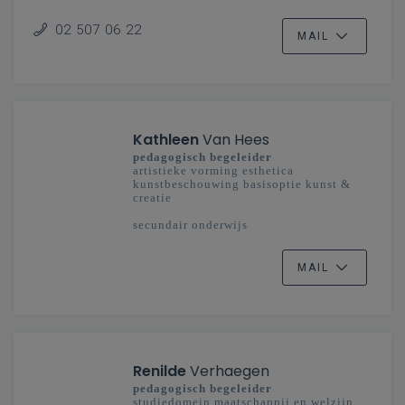
Vlaanderenbreed
02 507 06 22
MAIL
Kathleen
Van Hees
pedagogisch begeleider
artistieke vorming esthetica
kunstbeschouwing basisoptie kunst &
creatie
secundair onderwijs
Antwerpen, Limburg, Mechelen-Brussel
(Oost)
MAIL
Renilde
Verhaegen
pedagogisch begeleider
studiedomein maatschappij en welzijn