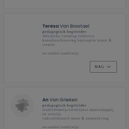
Teresa
Van Boxstael
pedagogisch begeleider
Artistieke vorming esthetica
kunstbeschouwing basisoptie kunst &
creatie
secundair onderwijs
Mechelen-Brussel (West), Oost-
Vlaanderen, West-Vlaanderen
MAIL
An
Van Grieken
pedagogisch begeleider
studiedomeincoördinator maatschappij
en welzijn
vakcoördinatie mens & samenleving
secundair onderwijs