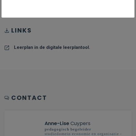
PDF
838KB
LINKS
Leerplan in de digitale leerplantool.
CONTACT
Anne-Lise
Cuypers
pedagogisch begeleider
studiedomein economie en organisatie -