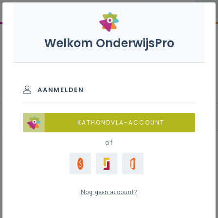
Welkom OnderwijsPro
Maatschappelijke, economische
en artistieke vorming B - 2de
graad - D-finaliteit
AANMELDEN
Leerplan
KATHONDVLA-ACCOUNT
of
Inhoudstafel
Nog geen account?
Downloads