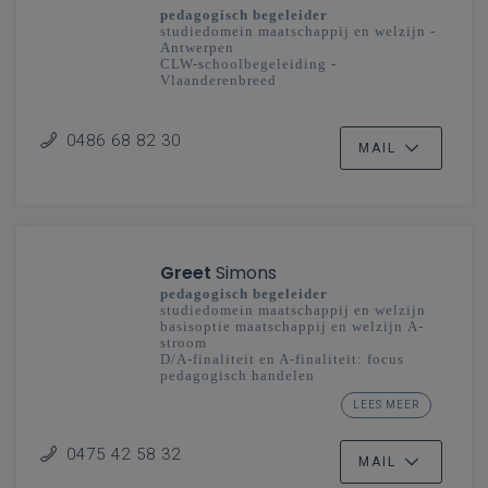
pedagogisch begeleider
studiedomein maatschappij en welzijn -
Antwerpen
CLW-schoolbegeleiding -
Vlaanderenbreed
secundair onderwijs
0486 68 82 30
MAIL
Greet
Simons
pedagogisch begeleider
studiedomein maatschappij en welzijn
basisoptie maatschappij en welzijn A-
stroom
D/A-finaliteit en A-finaliteit: focus
pedagogisch handelen
mens & samenleving
LEES MEER
secundair onderwijs
Limburg
0475 42 58 32
MAIL