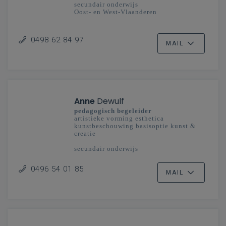
secundair onderwijs
Oost- en West-Vlaanderen
0498 62 84 97
MAIL
Anne
Dewulf
pedagogisch begeleider
artistieke vorming esthetica
kunstbeschouwing basisoptie kunst &
creatie
secundair onderwijs
Antwerpen, Limburg, Mechelen-Brussel
(Oost)
0496 54 01 85
MAIL