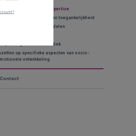
pecifieke knowhow en expertise
ccount?
anpassingen in functie van toegankelijkheid
anpassingen en hulpmiddelen
raille
anpassingen in de didactiek
nzetten op specifieke aspecten van socio-
motionele ontwikkeling
Contact