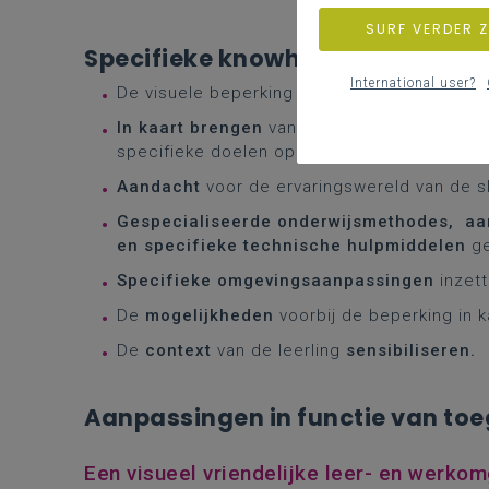
SURF VERDER 
Specifieke knowhow en expertis
International user?
De visuele beperking en de impact op leren 
In kaart brengen
van specifieke opvoeding
specifieke doelen op lange en korte termijn
Aandacht
voor de ervaringswereld van de sl
Gespecialiseerde onderwijsmethodes, aa
en specifieke technische hulpmiddelen
g
Specifieke omgevingsaanpassingen
inzet
De
mogelijkheden
voorbij de beperking in k
De
context
van de leerling
sensibiliseren.
Aanpassingen in functie van toe
Een visueel vriendelijke leer- en werko