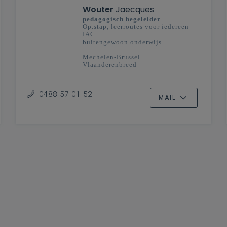
Wouter
Jaecques
pedagogisch begeleider
Op.stap, leerroutes voor iedereen
IAC
buitengewoon onderwijs
Mechelen-Brussel
Vlaanderenbreed
0488 57 01 52
MAIL