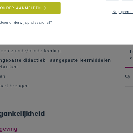
ZONDER AANMELDEN
S
Nog geen a
e
A
Geen onderwijsprofessional?
en leven begrijpen.
A
s- en ondersteuningsnoden en hieraan verbonden
B
.
A
echtziende/blinde leerling.
I
e
ngepaste didactiek, aangepaste leermiddelen
ebruiken.
ten.
aart brengen.
gankelijkheid
mgeving