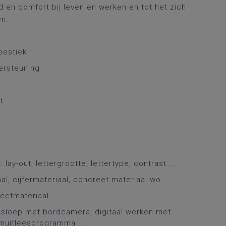
 en comfort bij leven en werken en tot het zich
en:
oestiek
ersteuning
g
t
y-out, lettergrootte, lettertype, contrast ...
, cijfermateriaal, concreet materiaal wo ...
etmateriaal ...
esloep met bordcamera, digitaal werken met
muitleesprogramma ...