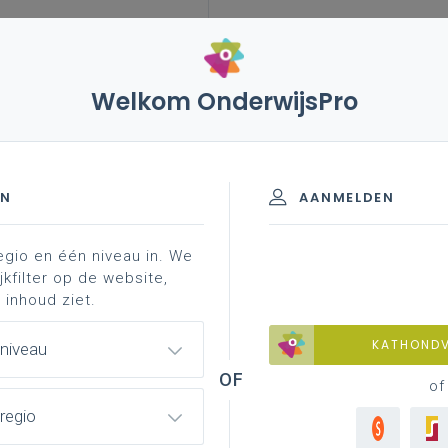
Welkom OnderwijsPro
visuele beperking
onderwijsaanpak
e beperking
EN
AANMELDEN
egio en één niveau in. We
rwijsaanbod
meer weten?
jkfilter op de website,
 inhoud ziet.
KATHOND
 niveau
of
 van ernst
en nemen vele vormen aan.
regio
On
en bieden is er nood aan: