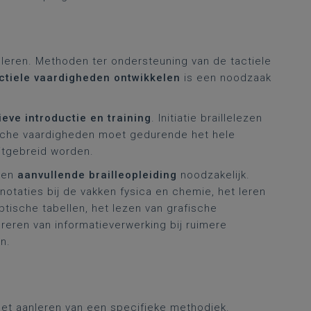
nleren. Methoden ter ondersteuning van de tactiele
ctiele vaardigheden ontwikkelen
is een noodzaak
ieve introductie en training
. Initiatie braillelezen
ische vaardigheden moet gedurende het hele
itgebreid worden.
 een
aanvullende
brailleopleiding
noodzakelijk.
otaties bij de vakken fysica en chemie, het leren
tische tabellen, het lezen van grafische
ureren van informatieverwerking bij ruimere
n.
et aanleren van een specifieke methodiek.