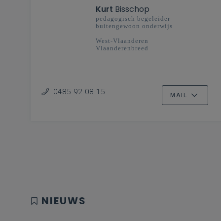
Kurt
Bisschop
pedagogisch begeleider
buitengewoon onderwijs
West-Vlaanderen
Vlaanderenbreed
0485 92 08 15
MAIL
NIEUWS