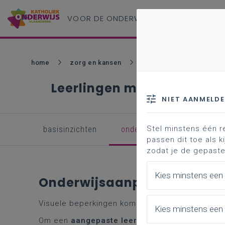
VOOR DE ONDERWIJS
PROFESSIONAL
home
zorg en kansen
onderwijsbehoeften
Leerlingen met een visuel
NIET AANMELD
Stel minstens één r
basisinzichten
onderwijsaanpak
onde
passen dit toe als ki
zodat je de gepaste
Kies minstens een
Onderwijsaanpak
Visuele beperkingen komen voor in
vele graden
Kies minstens een 
Om een
aangepaste leerondersteuning
te kunn