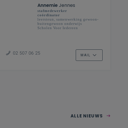
Annemie
Jennes
stafmedewerker
coördinator
leersteun, samenwerking gewoon-
buitengewoon onderwijs
Scholen Voor Iedereen
02 507 06 25
MAIL
ALLE NIEUWS