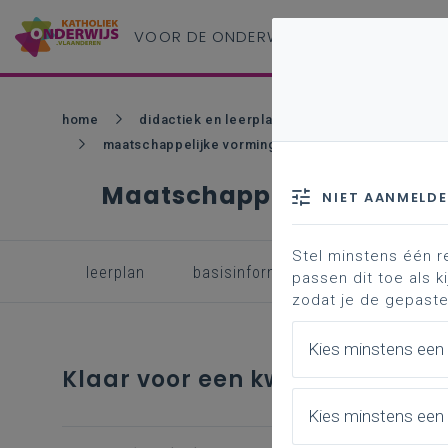
VOOR DE ONDERWIJS
PROFESSIONAL
home
didactiek en leerplannen - so
vakken en 
maatschappelijke vorming eerste graad
inspir
Maatschappelijke vormin
NIET AANMELD
Stel minstens één r
leerplan
basisinformatie
inspirerend 
passen dit toe als ki
zodat je de gepaste
Kies minstens een
Klaar voor een kwaliteitsvolle 
Kies minstens een 