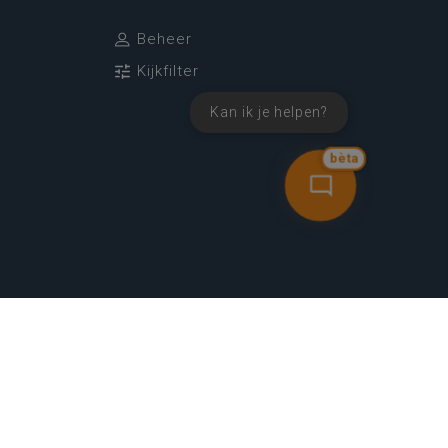
Beheer
Kijkfilter
Kan ik je helpen?
bèta