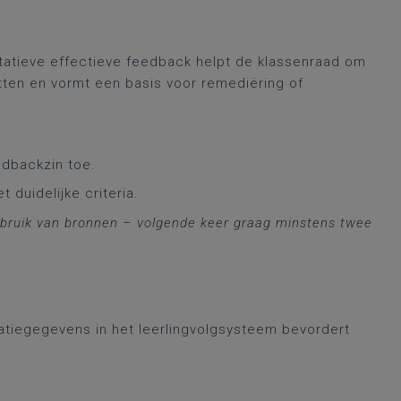
alitatieve effectieve feedback helpt de klassenraad om
atten en vormt een basis voor remediëring of
edbackzin toe.
 duidelijke criteria.
ebruik van bronnen – volgende keer graag minstens twee
luatiegegevens in het leerlingvolgsysteem bevordert