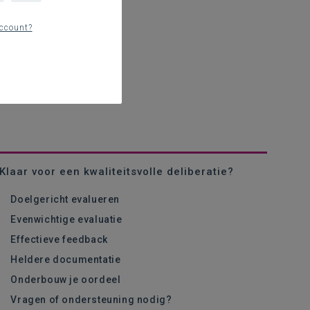
ccount?
Klaar voor een kwaliteitsvolle deliberatie?
Doelgericht evalueren
Evenwichtige evaluatie
Effectieve feedback
Heldere documentatie
Onderbouw je oordeel
Vragen of ondersteuning nodig?