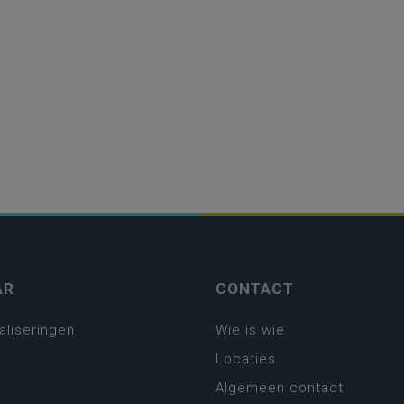
AR
CONTACT
aliseringen
Wie is wie
Locaties
Algemeen contact