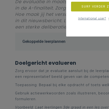
De evaluatie in maatschappelijke vormi
SURF VERDER 
in de A-finaliteit. Zorg voor evenwicht
Hoe maak jij het verschil in de klasse
International user?
in dit nieuwsbericht. Lees het volledige
een sterke deliberatie!
Gekoppelde leerplannen
Doelgericht evalueren
Zorg ervoor dat je evaluatie aansluit bij de leer
een representatief beeld geven van de competent
Toepassing: Bepaal bij elke opdracht of toets welk
Gebruik actiewerkwoorden zoals illustreren, beoo
formuleren.
Voorbeeld: Laat leerlingen 3de graad in een les ov