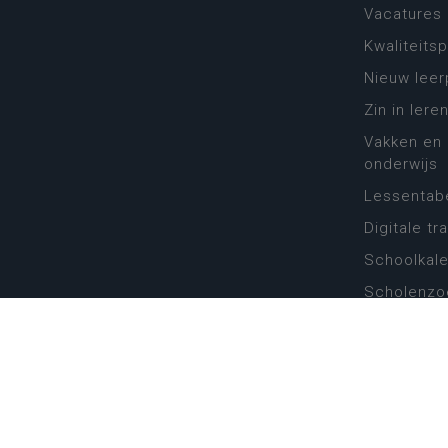
Vacatures
Kwaliteits
Nieuw leer
Zin in leren
Vakken en 
onderwijs
Lessentabe
Digitale tr
Schoolkal
Scholenzo
Algemene 
Disclaimer
Priva
Katholiek Onderwijs Vlaanderen
- © 2026