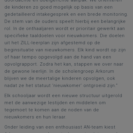
doordachte en doelgerichte aanpak. We oriënteren
de kinderen zo goed mogelijk op basis van een
gedetailleerd intakegesprek en een brede monitoring.
De stem van de ouders speelt hierbij een belangrijke
rol. In de onthaaljaren wordt er prioritair gewerkt aan
specifieke taaldoelen voor nieuwkomers. Die doelen
uit het ZILL-leerplan zijn afgestemd op de
beginsituatie van nieuwkomers. Elk kind wordt op zijn
of haar tempo opgevolgd aan de hand van een
opvolgrapport. Zodra het kan, stappen we over naar
de gewone leerlijn. In de scholengroep Arkorum
blijven we de meertalige kinderen opvolgen, ook
nadat ze het statuut ‘nieuwkomer’ ontgroeid zijn.”
Elk schooljaar wordt een nieuwe structuur uitgerold
met de aanwezige lestijden en middelen om
tegemoet te komen aan de noden van de
nieuwkomers en hun leraar.
Onder leiding van een enthousiast AN-team kiest