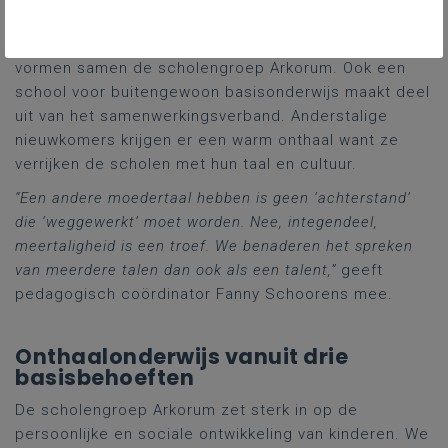
Uit Fors editie december 2022​
18 basisscholen in de regio Roeselare-Ardooie
vormen samen de scholengroep Arkorum. Ook een
school voor buitengewoon basisonderwijs maakt deel
uit van het samenwerkingsverband. Anderstalige
nieuwkomers krijgen er een warm onthaal want ze
verrijken de scholen met hun taal en cultuur.
“Een andere moedertaal hebben is geen ‘achterstand’
die ‘weggewerkt’ moet worden. Nee, integendeel,
meertaligheid is een troef. We benaderen het spreken
van meerdere talen dan ook als een talent,”
geeft
pedagogisch coördinator Fanny Schoorens mee.
Onthaalonderwijs vanuit drie
basisbehoeften
De scholengroep Arkorum zet sterk in op de
persoonlijke en sociale ontwikkeling van kinderen. We