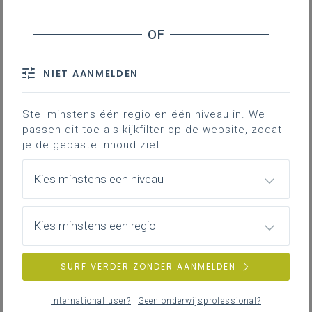
Inhoudstafel
Onthaalonderwijs vanuit drie basisbehoeften
Dialoog en verbinding
Werking onthaalonderwijs
NIET AANMELDEN
Beleidsplan met acties
Een positieve uitdaging
Stel minstens één regio en één niveau in. We
passen dit toe als kijkfilter op de website, zodat
je de gepaste inhoud ziet.
De wereld is steeds in beweging en brengt
kinderen uit alle windstreken naar de
Kies minstens een niveau
scholen van de
scholengroep Arkorum uit
Roeselare-Ardooie
. Anderstalige
nieuwkomers krijgen er een warm onthaal.
Kies minstens een regio
Hoe de scholengroep inzet op
onthaalonderwijs vanuit drie
SURF VERDER ZONDER AANMELDEN
basisbehoeften licht pedagogisch
coördinator Fanny Schoorens even toe.
International user?
Geen onderwijsprofessional?