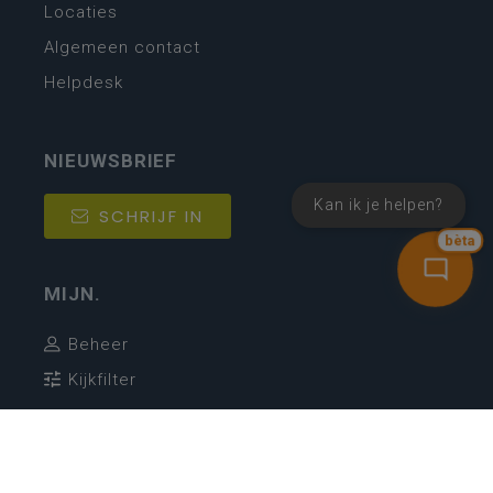
Locaties
Algemeen contact
Helpdesk
NIEUWSBRIEF
Kan ik je helpen?
SCHRIJF IN
bèta
MIJN.
Beheer
Kijkfilter