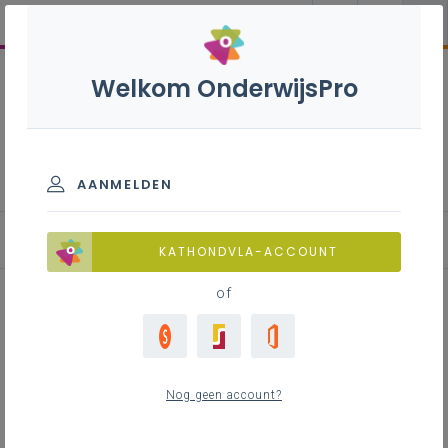
Welkom OnderwijsPro
Wiskundeonderwijs
AANMELDEN
KATHONDVLA-ACCOUNT
of
Inzetten op onthaalonderwijs
vanuit drie basisbehoeften
Nog geen account?