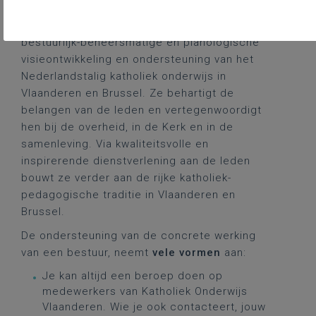
Katholiek Onderwijs Vlaanderen zorgt voor de
levensbeschouwelijke, pedagogische,
bestuurlijk-beheersmatige en planologische
visieontwikkeling en ondersteuning van het
Nederlandstalig katholiek onderwijs in
Vlaanderen en Brussel. Ze behartigt de
belangen van de leden en vertegenwoordigt
hen bij de overheid, in de Kerk en in de
samenleving. Via kwaliteitsvolle en
inspirerende dienstverlening aan de leden
bouwt ze verder aan de rijke katholiek-
pedagogische traditie in Vlaanderen en
Brussel.
De ondersteuning van de concrete werking
van een bestuur, neemt
vele vormen
aan:
Je kan altijd een beroep doen op
medewerkers van Katholiek Onderwijs
Vlaanderen. Wie je ook contacteert, jouw