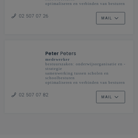
optimaliseren en verbinden van besturen
en scholengemeenschappen
onderwijsplanning
02 507 07 26
MAIL
Peter
Peters
medewerker
bestuurszaken: onderwijsorganisatie en -
strategie
samenwerking tussen scholen en
schoolbesturen
optimaliseren en verbinden van besturen
en scholengemeenschappen
onderwijsplanning
02 507 07 82
MAIL