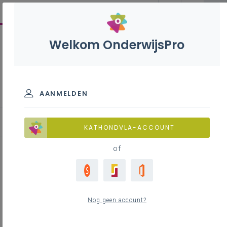
Welkom OnderwijsPro
Instrumenten en ondersteuning
AANMELDEN
Ondersteuning
KATHONDVLA-ACCOUNT
of
Inhoudstafel
Hoe ondersteunt Katholiek Onderwijs
Nog geen account?
Vlaanderen?
Wie ondersteunt?