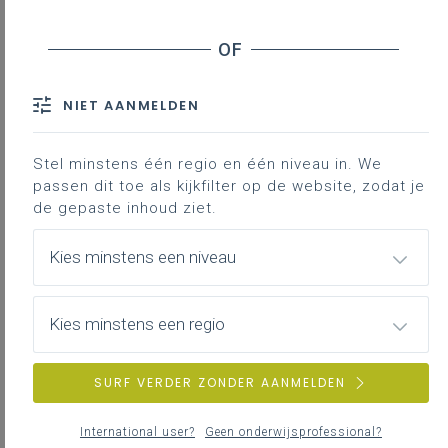
Contact
NIET AANMELDEN
Als je als bestuur kiest voor
katholiek onderwijs, sta je er niet
alleen voor. Je maakt immers deel
Stel minstens één regio en één niveau in. We
uit van de
netwerkorganisatie en
passen dit toe als kijkfilter op de website, zodat je
de gepaste inhoud ziet.
ledenorganisatie
vzw Katholiek
Onderwijs Vlaanderen die jou
Kies minstens een niveau
ondersteunt. We zijn een
ledenvereniging voor en door onze
leden.
Kies minstens een regio
Hoe ondersteunt Katholiek
SURF VERDER ZONDER AANMELDEN
Onderwijs Vlaanderen?
International user?
Geen onderwijsprofessional?
De netwerkorganisatie en ledenvereniging