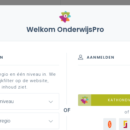
Welkom OnderwijsPro
inspraak bij fusie
medezeggenschapscollege
EN
AANMELDEN
egio en één niveau in. We
mingsraad
comité voor preventie op het werk
ond
jkfilter op de website,
 inhoud ziet.
KATHOND
 niveau
of
 het Medezeggenschapscollege te
regio
maar wel aan te raden om zo het
Me