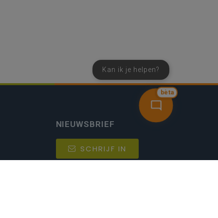
Kan ik je helpen?
bèta
NIEUWSBRIEF
SCHRIJF IN
MIJN.
Beheer