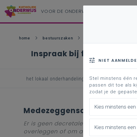
VOOR DE ONDERWIJS
PROFESSIONAL
home
bestuurszaken
fusie van besturen
Inspraak bij fusie
NIET AANMELD
Stel minstens één r
het lokaal onderhandelingscomité
onderne
passen dit toe als ki
zodat je de gepaste
Kies minstens een
Medezeggenschapscollege
Er is geen decretale verplichting om
Kies minstens een 
overleggen of om advies te vragen, 