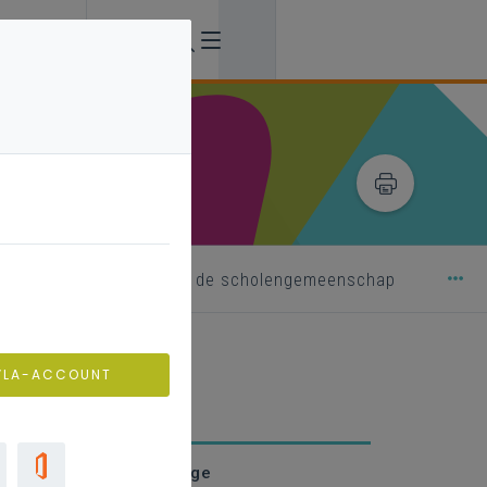
erhandelingscomité van de scholengemeenschap
VLA-ACCOUNT
dezeggenschapscollege