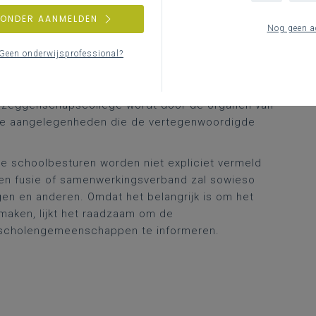
ten.
ZONDER AANMELDEN
Nog geen a
bevoegdheid
wat de ordening van het rationeel
rband met objectieve leerlingenoriëntering en -
Geen onderwijsprofessional?
esbevoegdheid
die als volgt wordt omschreven in
medezeggenschapscollege wordt door de organen van
e aangelegenheden die de vertegenwoordigde
e schoolbesturen worden niet expliciet vermeld
Een fusie of samenwerkingsverband zal sowieso
ngen en anderen. Omdat het belangrijk is om het
 maken, lijkt het raadzaam om de
scholengemeenschappen te informeren.