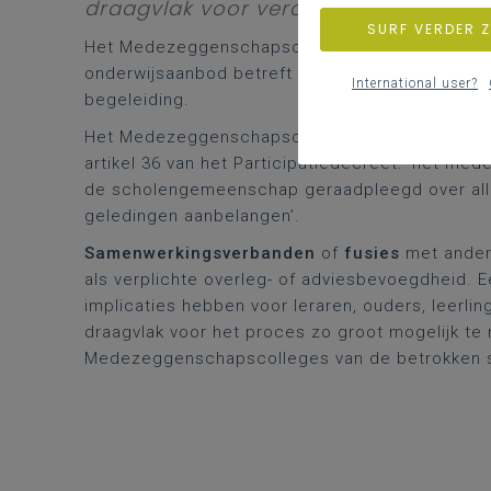
draagvlak voor verandering te vergro
SURF VERDER 
Het Medezeggenschapscollege heeft
overleg
onderwijsaanbod betreft en over afspraken in ve
International user?
begeleiding.
Het Medezeggenschapscollege heeft een
advi
artikel 36 van het Participatiedecreet: ‘het 
de scholengemeenschap geraadpleegd over all
geledingen aanbelangen’.
Samenwerkingsverbanden
of
fusies
met ander
als verplichte overleg- of adviesbevoegdheid. 
implicaties hebben voor leraren, ouders, leerli
draagvlak voor het proces zo groot mogelijk te
Medezeggenschapscolleges van de betrokken 