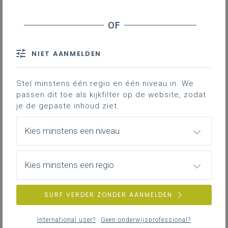
Inhoudstafel
Downloads
NIET AANMELDEN
Met dit document willen we een overzicht
Stel minstens één regio en één niveau in. We
bieden met mogelijk te raadplegen
passen dit toe als kijkfilter op de website, zodat
bronnen als achtergrond bij het uitwerken
je de gepaste inhoud ziet.
van de leerplandoelen.
Kies minstens een niveau
Gekoppelde leerplannen
Kies minstens een regio
Inspiratiedocument bronnen bij leerplandoelen
SURF VERDER ZONDER AANMELDEN
102KB word
International user?
Geen onderwijsprofessional?