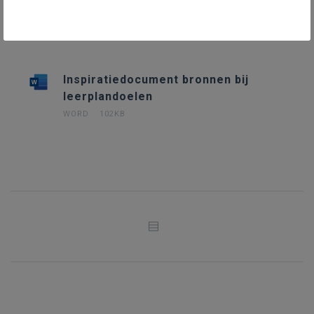
DOWNLOADS
Inspiratiedocument bronnen bij
leerplandoelen
WORD
102KB