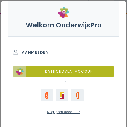
Welkom OnderwijsPro
Gezondheidszorg S - 3de
graad - D/A-finaliteit
AANMELDEN
KATHONDVLA-ACCOUNT
of
Inspiratiedocument bronnen bij
leerplandoelen Gezondheidszorg
Nog geen account?