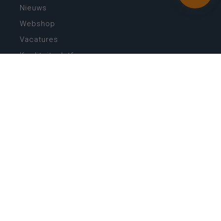
Nieuws
Webshop
Vacatures
Kwaliteitsplatform
Nieuw leerplan basisonderwijs
Zin in leren! Zin in leven!
Vakken en leerplannen secundair onderwijs
Lessentabellen secundair onderwijs
Digitale transformatie
Schoolkalender
Scholenzoeker
Algemene website
CONTACT