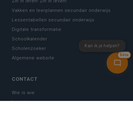
Zin in leren! Zin in leven!
Vakken en leerplannen secundair onderwijs
Lessentabellen secundair onderwijs
Digitale transformatie
Schoolkalender
Kan ik je helpen?
Scholenzoeker
bèta
Algemene website
CONTACT
Wie is wie
Locaties
Algemeen contact
Helpdesk