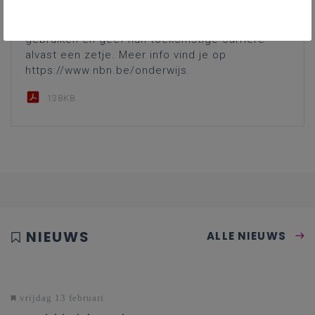
catalogus van ruim 40 000 normen. Help je
leerlingen en studenten betrouwbare bronnen
gebruiken en geef hun toekomstige carrière
alvast een zetje. Meer info vind je op
https://www.nbn.be/onderwijs.
138KB
NIEUWS
ALLE NIEUWS
vrijdag 13 februari