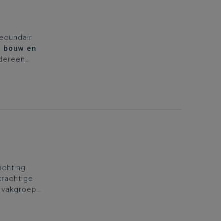
secundair
,
bouw en
dereen
nzet van
ingen, zelf
richting
krachtige
e vakgroep
ing. Daarom
.
Kies