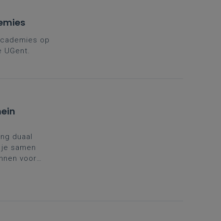
demies
 Academies op
e UGent.
ein
ing duaal
 je samen
annen voor