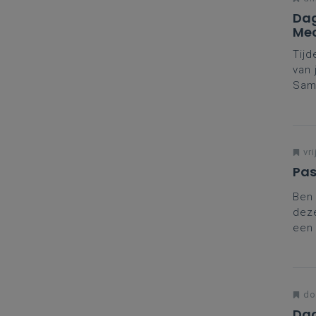
Dag
Mec
Tijd
van 
Same
Daar
vako
Mee
Mec
vri
Pas
Ben 
deze
een 
aanp
do
Dag