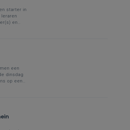
en starter in
 leraren
er(s) en
vul je rugzak
samen een
de dinsdag
ens op een
n het
ein