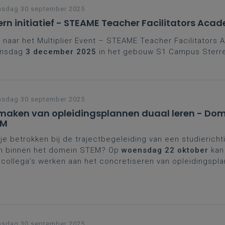
nsdag 30 september 2025
ern initiatief - STEAME Teacher Facilitators Aca
naar het Multiplier Event – STEAME Teacher Facilitators
nsdag
3 december 2025
in het gebouw S1 Campus Sterr
nsdag 30 september 2025
aken van opleidingsplannen duaal leren - Dom
EM
je betrokken bij de trajectbegeleiding van een studiericht
en binnen het domein STEM? Op
woensdag 22 oktober
kan
collega’s werken aan het concretiseren van opleidingspl
l leren.
nsdag 30 september 2025