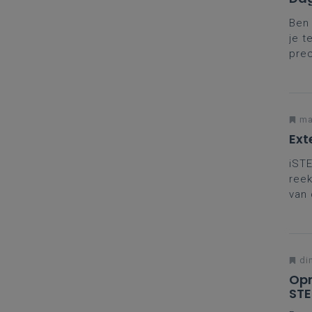
Ben 
je t
prec
coll
met 
ma
Ext
iSTE
reek
van 
ande
voll
di
Opm
ST