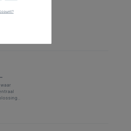
ccount?
reeks van
 waar
ntraal
plossing
unde
n 3de graad