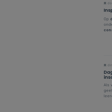
don
Ins
Op
onde
con
nieu
dron
een 
di
Dag
ins
Als 
geef
leer
naar
nodi