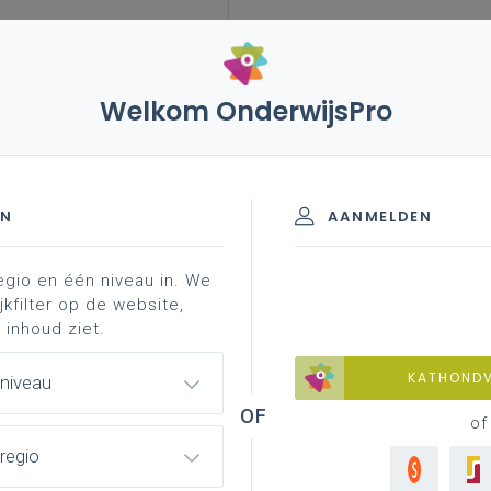
Welkom OnderwijsPro
leerplannen
vakken en leerplannen 3de graad
uws
 3de graad - A-finaliteit
EN
AANMELDEN
egio en één niveau in. We
materiaal
achtergrond
faq
professionaliser
jkfilter op de website,
 inhoud ziet.
KATHOND
 niveau
of
regio