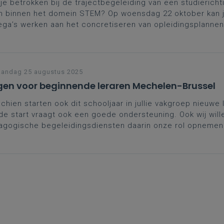
je betrokken bij de trajectbegeleiding van een studiericht
en binnen het domein STEM? Op woensdag 22 oktober kan
ega’s werken aan het concretiseren van opleidingsplannen
n.
andag 25 augustus 2025
en voor beginnende leraren Mechelen-Brussel
chien starten ook dit schooljaar in jullie vakgroep nieuwe 
e start vraagt ook een goede ondersteuning. Ook wij wille
agogische begeleidingsdiensten daarin onze rol opnemen
n voor beginnende leraren.