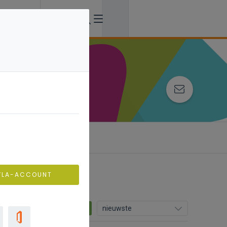
ing
VLA-ACCOUNT
14
nieuwste