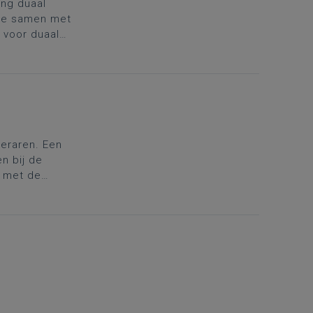
ing duaal
 je samen met
 voor duaal
leraren. Een
n bij de
 met de