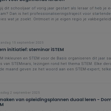
jij dit schooljaar of vorig jaar gestart als leraar of heb je e
eam? Dan is het professionaliseringstraject voor startende
ies wat je zoekt. Ontmoet in je eigen regio je vakbegeleid
ega-starters, wissel ervaringen uit, breid je netwerk uit en 
praktische, didactische tips.
andag 15 september 2025
ern initiatief: steminar iSTEM
M Inkleuren en STEM voor de Basis organiseren dit jaar 
s van STEMinars, lezingen rond het thema STEM. Elke der
de maand geven ze het woord aan een STEM-expert, telk
re plaats in Vlaanderen. Meer informatie, inschrijvingen e
edige programma vind je op de website.
nsdag 2 september 2025
aken van opleidingsplannen duaal leren - Dom
EM