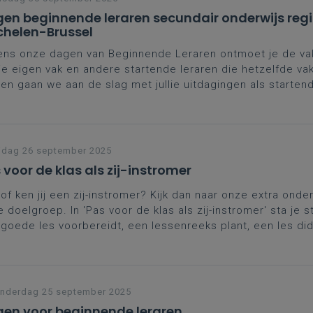
en beginnende leraren secundair onderwijs reg
helen-Brussel
ens onze dagen van Beginnende Leraren ontmoet je de va
je eigen vak en andere startende leraren die hetzelfde va
n gaan we aan de slag met jullie uitdagingen als startend
naast krijg je ook de kans je verder te professionaliseren 
verschrijdende topics.
rdere data
helen
jdag 26 september 2025
 voor de klas als zij-instromer
of ken jij een zij-instromer? Kijk dan naar onze extra onde
 doelgroep. In 'Pas voor de klas als zij-instromer' sta je sti
goede les voorbereidt, een lessenreeks plant, een les di
akt en feedback geeft en evalueert.
nderdag 25 september 2025
en voor beginnende leraren