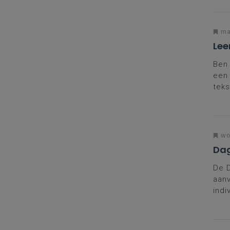
jou
ma
Lee
Ben 
een 
teks
kan 
wo
Dag
De 
aanv
indi
coll
brei
in t