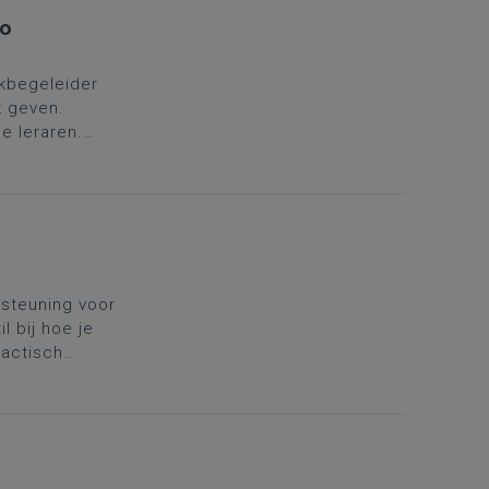
io
kbegeleider
k geven.
e leraren.
in
rsteuning voor
l bij hoe je
dactisch