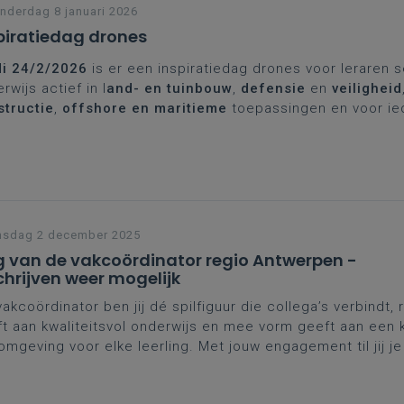
derdag 8 januari 2026
piratiedag drones
di 24/2/2026
is er een inspiratiedag drones voor leraren 
rwijs actief in l
and- en tuinbouw
,
defensie
en
veiligheid
structie
,
offshore en maritieme
toepassingen en voor ie
wsgierig naar de plaats van drones in het onderwijs. Met i
es in verschillende sectoren, wetgeving, veiligheid, opleid
drone besturen en de technologie van drones.
nsdag 2 december 2025
 van de vakcoördinator regio Antwerpen -
chrijven weer mogelijk
vakcoördinator ben jij dé spilfiguur die collega’s verbindt, 
t aan kwaliteitsvol onderwijs en mee vorm geeft aan een 
omgeving voor elke leerling. Met jouw engagement til jij j
 een hoger niveau. Dat verdient erkenning én ondersteun
gen we je van harte uit op de
Dag van de vakcoördinator