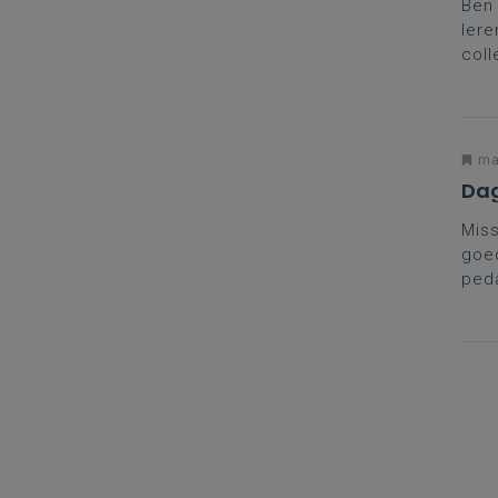
Ben 
ler
coll
lere
ma
Dag
Miss
goed
ped
Dage