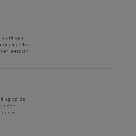
 leerlingen
itdaging? Een
per leerplan,
ling op de
 en één
eider en
n uit te
arter aan om