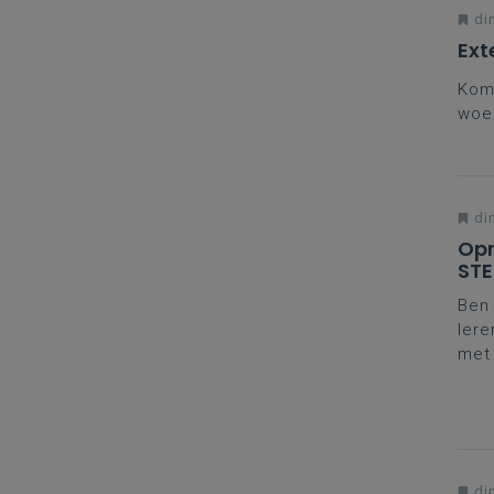
di
Ext
Kom 
woe
di
Opm
ST
Ben 
ler
met 
duaa
di