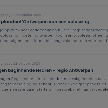
w workshops.
andag 24 november 2025
rplandoel 'Ontwerpen van een oplossing'
je op zoek naar ondersteuning bij het leerplandoel waarbij
oplossing moeten ontwerpen voor een probleem of een u
t met algemene informatie, aangevuld met een voorbeeld 
je alvast op weg helpen.
ensdag 22 oktober 2025
en beginnende leraren - regio Antwerpen
Dagen Beginnende Leraren bieden een vakgebonden aanvul
angsbegeleiding op school. Tijdens twee groepssessies
viduele sessie gaan starters in gesprek met hun vakbegel
ega’s. Een kans om zelfvertrouwen te versterken, contacte
den en leerplangericht te groeien in het vak. Moedig je st
e schrijven en zo sterker aan de slag te gaan.