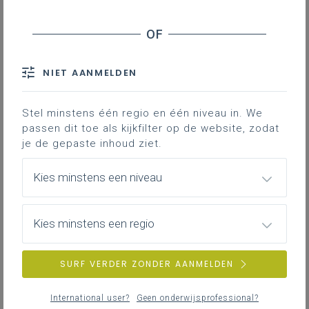
Werkplekleren in de studierichting
Vliegtuigtechnieken
Je vindt hier adviezen en documenten die je
ondersteunen bij het organiseren en begeleiden
van werkplekleren in de studierichting
NIET AANMELDEN
Vliegtuigtechnieken - 3de graad.
Stel minstens één regio en één niveau in. We
passen dit toe als kijkfilter op de website, zodat
je de gepaste inhoud ziet.
Inspiratie bij het vertalen van
leerplandoelen Mechanica - 3de graad -
Kies minstens een niveau
D/A-finaliteit, domein STEM
Om de leerplandoelen te vertalen in een
uitdagend aanbod kan dit inspiratiedocument
Kies minstens een regio
ondersteunend zijn.
LEERPLANDUIDING
SURF VERDER ZONDER AANMELDEN
International user?
Geen onderwijsprofessional?