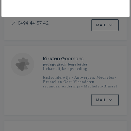
secundair onderwijs
Oost-Vlaanderen
0494 44 57 42
MAIL
Kirsten
Goemans
pedagogisch begeleider
lichamelijke opvoeding
basisonderwijs - Antwerpen, Mechelen-
Brussel en Oost-Vlaanderen
secundair onderwijs - Mechelen-Brussel
MAIL