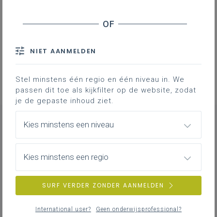
Professionalisering
Overzicht van nascholingen, vormingen,
NIET AANMELDEN
netwerken …
Stel minstens één regio en één niveau in. We
passen dit toe als kijkfilter op de website, zodat
je de gepaste inhoud ziet.
Kies minstens een niveau
CONTACT
Kies minstens een regio
SURF VERDER ZONDER AANMELDEN
Dirk
De Bock
pedagogisch begeleider
lichamelijke opvoeding
International user?
Geen onderwijsprofessional?