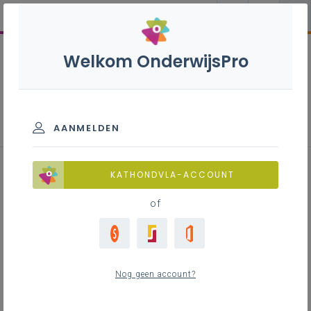
Welkom OnderwijsPro
Topsport B+S - 3de graad - D-
finaliteit
AANMELDEN
KATHONDVLA-ACCOUNT
of
Leerplan
Raadpleeg via de leerplantool of download de
Word-versie
Nog geen account?
LEERPLANTOOL