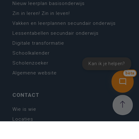
Nieuw leerplan basisonderwijs
Zin in leren! Zin in leven!
Vakken en leerplannen secundair onderwijs
Lessentabellen secundair onderwijs
Digitale transformatie
Schoolkalender
Scholenzoeker
Kan ik je helpen?
Algemene website
bèta
CONTACT
Wie is wie
Locaties
Algemeen contact