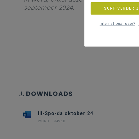
september 2024.
SURF VERDER 
International user?
DOWNLOADS
III-Spo-da oktober 24
WORD
349KB