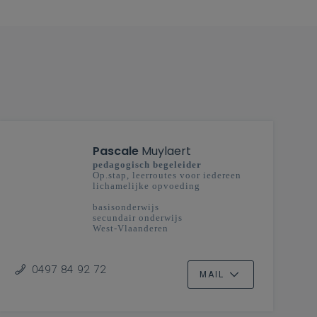
Pascale
Muylaert
pedagogisch begeleider
Op.stap, leerroutes voor iedereen
lichamelijke opvoeding
basisonderwijs
secundair onderwijs
West-Vlaanderen
0497 84 92 72
MAIL