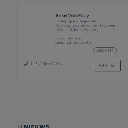
Anke
Van Roey
pedagogisch begeleider
Op.stap, leerroutes voor iedereen
lichamelijke opvoeding
basisonderwijs
secundair onderwijs
Antwerpen
LEES MEER
Limburg
0497 68 60 26
MAIL
NIEUWS