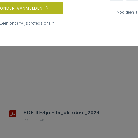
Le
ZONDER AANMELDEN
Nog geen a
Geen onderwijsprofessional?
PDF III-Spo-da_oktober_2024
PDF
684KB