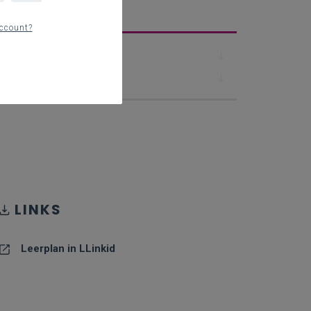
erplan
ccount?
Downloads
Contact
LINKS
Leerplan in LLinkid