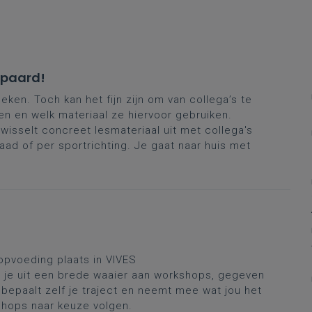
espaard!
ken. Toch kan het fijn zijn om van collega’s te
 en welk materiaal ze hiervoor gebruiken.
sselt concreet lesmateriaal uit met collega's
ad of per sportrichting. Je gaat naar huis met
opvoeding plaats in VIVES
s je uit een brede waaier aan workshops, gegeven
 bepaalt zelf je traject en neemt mee wat jou het
kshops naar keuze volgen.