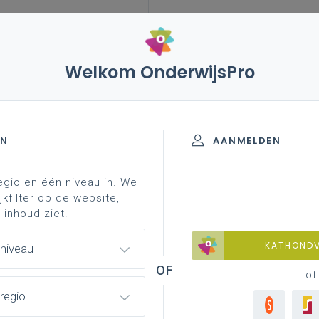
Welkom OnderwijsPro
leerplannen
vakken en leerplannen 3de graad
A-finaliteit
EN
AANMELDEN
egio en één niveau in. We
materiaal
achtergrond
jkfilter op de website,
 inhoud ziet.
KATHOND
 niveau
of
regio
lledig afgewerkte versie van het leerplan
oor de volledige 3de graad vanaf 1