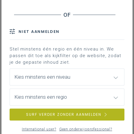
Geen zoekresultaten
NIET AANMELDEN
Er komen geen items overeen met jouw
zoekcriteria.
Probeer een andere zoekopdracht.
Stel minstens één regio en één niveau in. We
passen dit toe als kijkfilter op de website, zodat
je de gepaste inhoud ziet.
Kies minstens een niveau
Kies minstens een regio
SURF VERDER ZONDER AANMELDEN
International user?
Geen onderwijsprofessional?