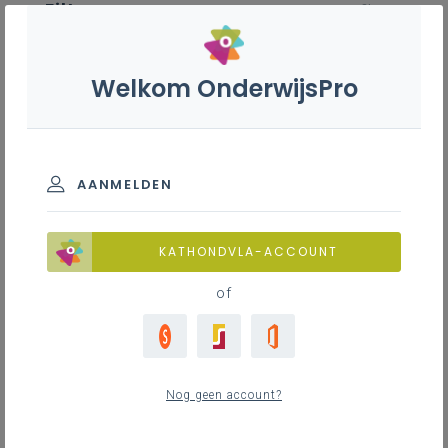
Filter
wis filter
ZOEKEN
Welkom OnderwijsPro
Paardenhouderij S - 3de graad -
A-finaliteit
AANMELDEN
ZOEKEN
Inspirerend materiaal
KATHONDVLA-ACCOUNT
MEER INSPIRATIE OVER LEERPLANNEN HEEN
of
Inspirerend materiaal
0
nieuwste
Nog geen account?