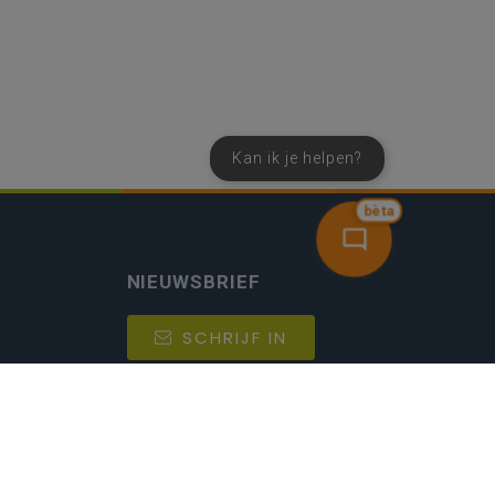
Kan ik je helpen?
bèta
NIEUWSBRIEF
SCHRIJF IN
MIJN.
Beheer