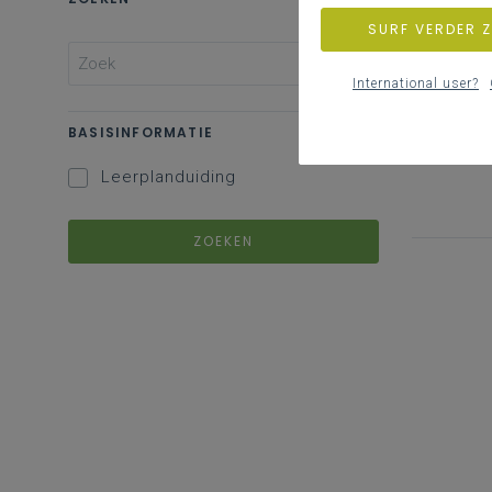
SURF VERDER 
International user?
BASISINFORMATIE
Leerplanduiding
ZOEKEN