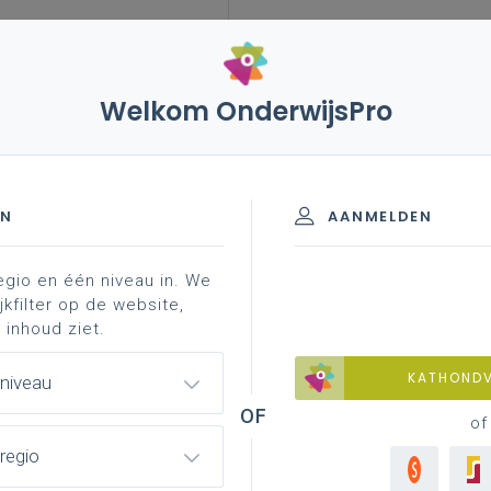
Welkom OnderwijsPro
leerplannen
vakken en leerplannen 3de graad
rmatie
raad - A-finaliteit
EN
AANMELDEN
egio en één niveau in. We
materiaal
achtergrond
jkfilter op de website,
 inhoud ziet.
KATHOND
 niveau
of
regio