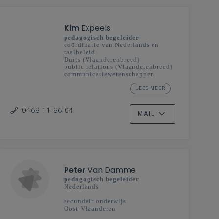
Kim
Expeels
pedagogisch begeleider
coördinatie van Nederlands en
taalbeleid
Duits (Vlaanderenbreed)
public relations (Vlaanderenbreed)
communicatiewetenschappen
(Vlaanderenbreed)
taalexpert Ieder kind taalheld
LEES MEER
secundair onderwijs
0468 11 86 04
MAIL
Peter
Van Damme
pedagogisch begeleider
Nederlands
secundair onderwijs
Oost-Vlaanderen