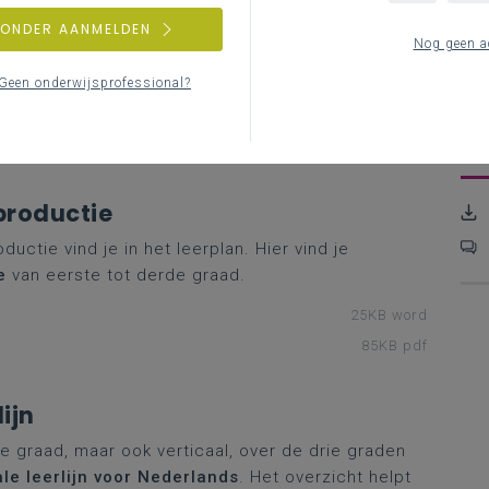
Ba
eptie
ZONDER AANMELDEN
Nog geen a
e vind je in het leerplan. Hier vind je de
leerlijn
L
t derde graad.
L
Geen onderwijsprofessional?
ad 1-3
P
28KB word
ad 1-3
I
125KB pdf
productie
ctie vind je in het leerplan. Hier vind je
e
van eerste tot derde graad.
25KB word
85KB pdf
ijn
je graad, maar ook verticaal, over de drie graden
ale leerlijn voor Nederlands
. Het overzicht helpt