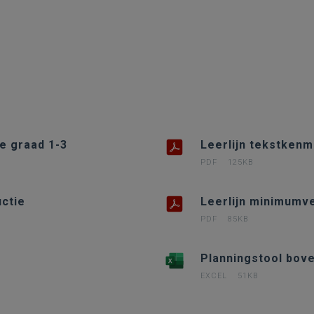
e graad 1-3
Leerlijn tekstkenm
PDF
125KB
ctie
Leerlijn minimumve
PDF
85KB
Planningstool bove
EXCEL
51KB