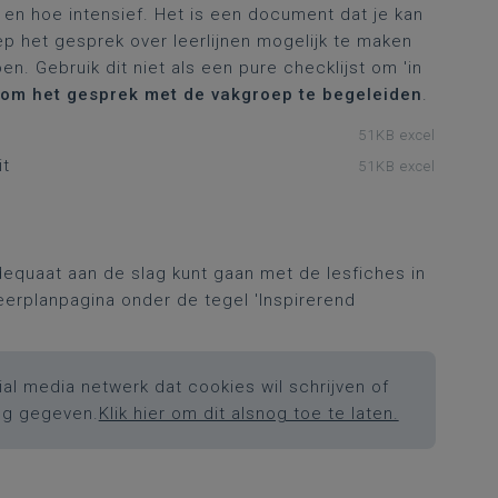
t en hoe intensief. Het is een document dat je kan
p het gesprek over leerlijnen mogelijk te maken
en. Gebruik dit niet als een pure checklijst om 'in
 om het gesprek met de vakgroep te begeleiden
.
51KB excel
it
51KB excel
adequaat aan de slag kunt gaan met de lesfiches in
 leerplanpagina onder de tegel 'Inspirerend
al media netwerk dat cookies wil schrijven of
ng gegeven.
Klik hier om dit alsnog toe te laten.