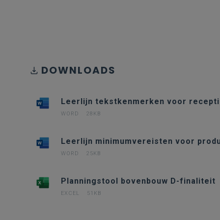
DOWNLOADS
Leerlijn tekstkenmerken voor recepti
WORD
28KB
Leerlijn minimumvereisten voor produ
WORD
25KB
Planningstool bovenbouw D-finaliteit
EXCEL
51KB