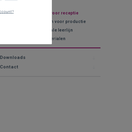
sisinformatie
ccount?
eerlijn tekstkenmerken voor receptie
eerlijn minimumvereisten voor productie
lanningstool voor verticale leerlijn
nspirerende sites en materialen
Downloads
Contact