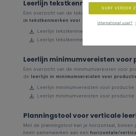
Leerlijn tekstkenmerken voor rec
SURF VERDER 
Een overzicht van de tekstkenmerken voor recepti
in tekstkenmerken voor receptie
van eerste to
International user?
Leerlijn tekstkenmerken voor receptie gra
Leerlijn tekstkenmerken voor receptie gra
Leerlijn minimumvereisten voor 
Een overzicht van de minimumvereisten voor produ
de
leerlijn in minimumvereisten voor producti
Leerlijn minimumvereisten voor productie
Leerlijn minimumvereisten voor productie
Planningstool voor verticale leerl
Met de planningstool kan je horizontaal, binnen 
heen samenwerken aan een
horizontale/vertic