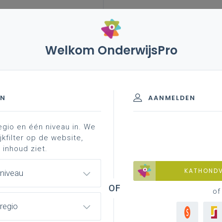
Welkom OnderwijsPro
leerplannen
vakken en leerplannen 3de graad
ormatie
 D-finaliteit
EN
AANMELDEN
egio en één niveau in. We
nformatie
professionalisering
jkfilter op de website,
 inhoud ziet.
KATHOND
 niveau
of
regio