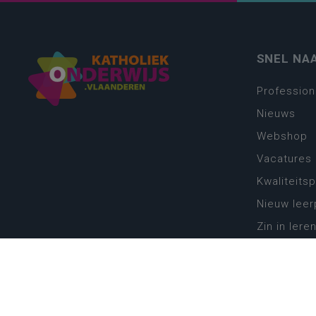
SNEL NA
Profession
Nieuws
Webshop
Vacatures
Kwaliteits
Nieuw leer
Zin in leren
Vakken en 
onderwijs
Lessentabe
Digitale tr