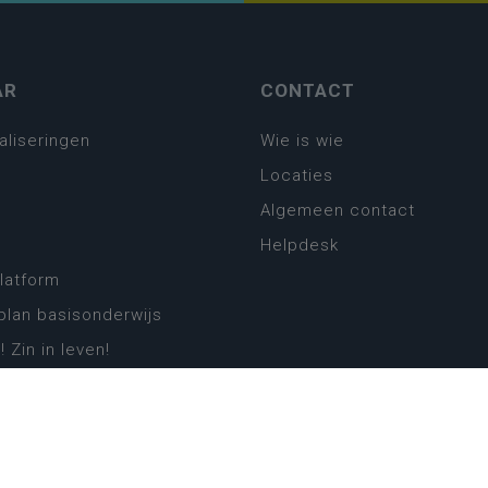
AR
CONTACT
aliseringen
Wie is wie
Locaties
Algemeen contact
Helpdesk
platform
plan basisonderwijs
! Zin in leven!
leerplannen secundair
llen secundair onderwijs
ansformatie