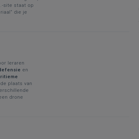
-site staat op
iaal" die je
oor leraren
defensie
en
ritieme
de plaats van
verschillende
 een drone