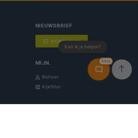
NIEUWSBRIEF
SCHRIJF IN
Kan ik je helpen?
bèta
MIJN.
Beheer
Kijkfilter