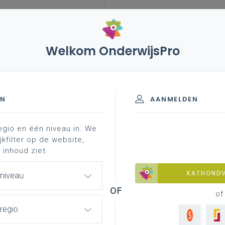
Welkom OnderwijsPro
leerplannen
vakken en leerplannen 3de graad
a-finaliteit
professionalisering
echnieken B + S - 3de graad - D
EN
AANMELDEN
egio en één niveau in. We
jkfilter op de website,
 inhoud ziet.
d materiaal
achtergrond
faq
professionalis
KATHOND
 niveau
of
regio