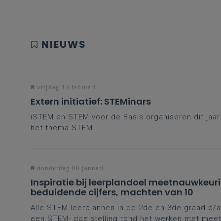
NIEUWS
vrijdag 13 februari
Extern initiatief: STEMinars
iSTEM en STEM voor de Basis organiseren dit jaa
het thema STEM.
donderdag 08 januari
Inspiratie bij leerplandoel meetnauwkeur
beduidende cijfers, machten van 10
Alle STEM leerplannen in de 2de en 3de graad d/a
een STEM- doelstelling rond het werken met mee