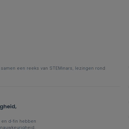
r samen een reeks van STEMinars, lezingen rond
igheid,
 en d-fin hebben
tnauwkeurigheid,