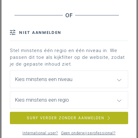
Contact
Hieronder vind je de definitieve en
volledig afgewerkte versie van het
NIET AANMELDEN
leerplan in Word; enkel deze versie
is geldig voor de volledige 3de
graad vanaf 1 september 2024.
Stel minstens één regio en één niveau in. We
passen dit toe als kijkfilter op de website, zodat
je de gepaste inhoud ziet.
Kies minstens een niveau
Kies minstens een regio
DOWNLOADS
SURF VERDER ZONDER AANMELDEN
III-Haa-a oktober 24
International user?
Geen onderwijsprofessional?
WORD
328KB