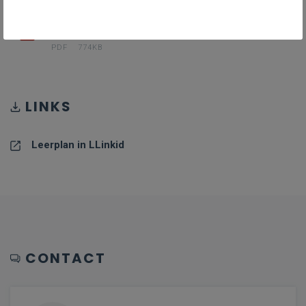
PDF III-Haa-a_juni_24
PDF
774KB
LINKS
Leerplan in LLinkid
CONTACT