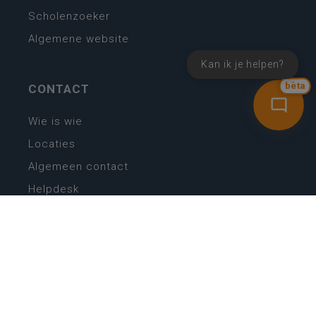
Scholenzoeker
Algemene website
Kan ik je helpen?
CONTACT
bèta
Wie is wie
Locaties
Algemeen contact
Helpdesk
NIEUWSBRIEF
SCHRIJF IN