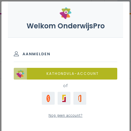
Welkom OnderwijsPro
Haarverzorging - 3de graad -
A-finaliteit
AANMELDEN
Leerplan
KATHONDVLA-ACCOUNT
of
Inhoudstafel
Nog geen account?
Downloads