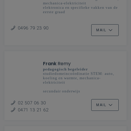
mechanica-elektriciteit
elektronica en specifieke vakken van de
eerste graad
secundair onderwijs
Oost-Vlaanderen
0496 79 23 90
MAIL
Frank
Remy
pedagogisch begeleider
studiedomeincoördinatie STEM: auto,
koeling en warmte, mechanica-
elektriciteit
secundair onderwijs
Vlaanderenbreed
02 507 06 30
MAIL
0471 13 21 62