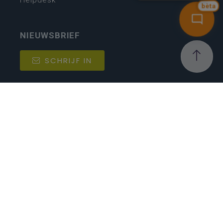
bèta
NIEUWSBRIEF
SCHRIJF IN
MIJN.
Beheer
Kijkfilter
Katholiek Onderwijs Vlaanderen
- © 2026
Disclaimer
Privacy
Cookie-instellingen