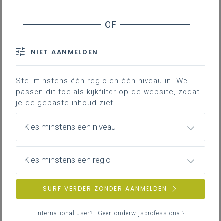
Contact
Hieronder vind je de definitieve en
volledig afgewerkte versie van het
NIET AANMELDEN
leerplan in Word; enkel deze versie
is geldig voor de volledige 3de
graad vanaf 1 september 2024.
Stel minstens één regio en één niveau in. We
passen dit toe als kijkfilter op de website, zodat
Opleidingsplan duaal leren
46KB word
je de gepaste inhoud ziet.
Kies minstens een niveau
Kies minstens een regio
SURF VERDER ZONDER AANMELDEN
DOWNLOADS
International user?
Geen onderwijsprofessional?