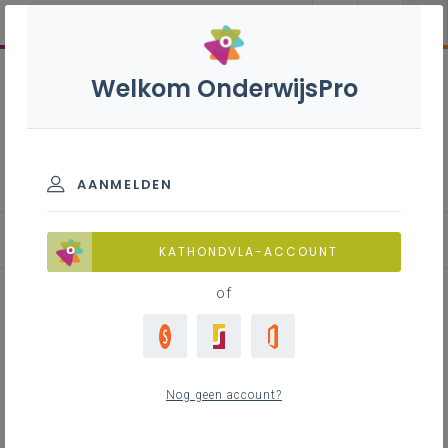
Welkom OnderwijsPro
Elektrische installaties S - 3de
graad - A-finaliteit
AANMELDEN
Leerplan
KATHONDVLA-ACCOUNT
of
Inhoudstafel
Nog geen account?
Downloads