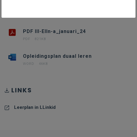
III-ElIn-a januari 24
WORD
820KB
PDF III-ElIn-a_januari_24
PDF
821KB
Opleidingsplan duaal leren
WORD
46KB
LINKS
Leerplan in LLinkid