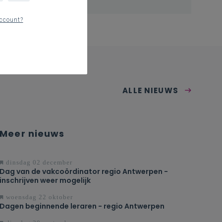
ccount?
ALLE NIEUWS
Meer nieuws
dinsdag 02 december
Dag van de vakcoördinator regio Antwerpen -
inschrijven weer mogelijk
woensdag 22 oktober
Dagen beginnende leraren - regio Antwerpen