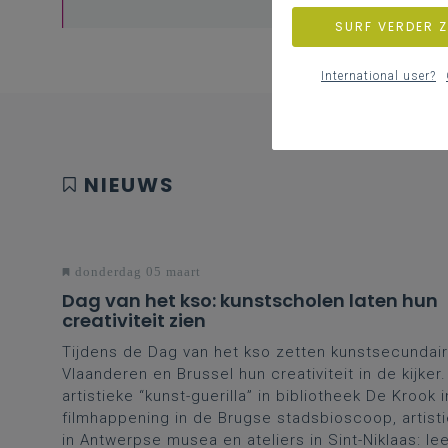
SURF VERDER 
International user?
NIEUWS
donderdag 05 maart
Dag van het kso: kunstscholen laten hun
creativiteit zien
Tijdens de Dag van het kso zetten kunstsecundair
Vlaanderen en Brussel hun creativiteit in de kijker
artistieke “kunst-guerilla” in bibliotheek De Krook 
filmhappening in de Brugse stadsbioscoop, artisti
in Antwerpse musea en ateliers in Sint-Niklaas: le