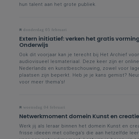
hun talent aan het grote publiek.
donderdag 05 februari
Extern initiatief: verken het gratis vorm
Onderwijs
Ook dit voorjaar kan je terecht bij Het Archief vo
audiovisueel lesmateriaal. Deze keer zijn er onlin
Nederlands en kunstbeschouwing, zowel voor lager 
plaatsen zijn beperkt. Heb je je kans gemist? N
voor meer thema’s!
woensdag 04 februari
Netwerkmoment domein Kunst en creatie –
Werk jij als leraar binnen het domein Kunst en cre
frisse ideeën met collega’s die aan hetzelfde lee