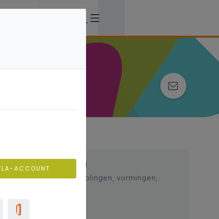
Professionalisering
VLA-ACCOUNT
Overzicht van nascholingen, vormingen,
netwerken …