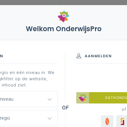
Welkom OnderwijsPro
leerplannen
vakken en leerplannen 3de graad
iteit
EN
AANMELDEN
egio en één niveau in. We
jkfilter op de website,
 inhoud ziet.
Inspirerend materiaal
KATHOND
 niveau
Didactische tips, ondersteunende
documenten, duiding bij leerinhouden …”
of
regio