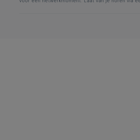
voor een netwerkmoment. Laat van je horen via ee