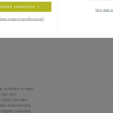
ZONDER AANMELDEN
Nog geen a
Geen onderwijsprofessional?
e scholen in heel
. Van een
in Gent tot een
eke interventies
erlingen toonden