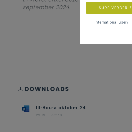
september 2024.
SURF VERDER 
International user?
DOWNLOADS
III-Bou-a oktober 24
WORD
332KB