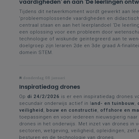
vaardigheden' en aan 'De leerlingen ont
oplossing voor een probleem of uitdaging
Tijdens dit netwerkmoment wordt gewerkt aan le
'probleemoplossende vaardigheden en didactisch
centraal staan en aan het leerplandoel 'De leerli
een oplossing voor een probleem door wetensch
technologie of wiskunde geïntegreerd aan te wen
doelgroep zijn leraren 2de en 3de graad A-finalite
domein STEM.
donderdag 08 januari
Inspiratiedag drones
Op
di 24/2/2026
is er een inspiratiedag drones v
secundair onderwijs actief in l
and- en tuinbouw
,
veiligheid
,
bouw en constructie
,
offshore en ma
toepassingen en voor iedereen nieuwsgierig naar 
drones in het onderwijs. Met inzet van drones in 
sectoren, wetgeving, veiligheid, opleidingen, zelf
besturen en de technologie van drones.