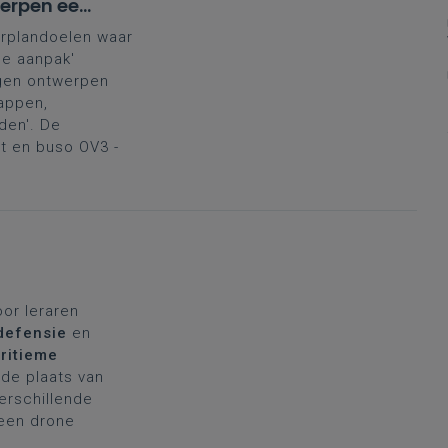
werpen een
'
erplandoelen waar
e aanpak'
ngen ontwerpen
appen,
den'. De
it en buso OV3 -
oor leraren
defensie
en
ritieme
de plaats van
verschillende
 een drone