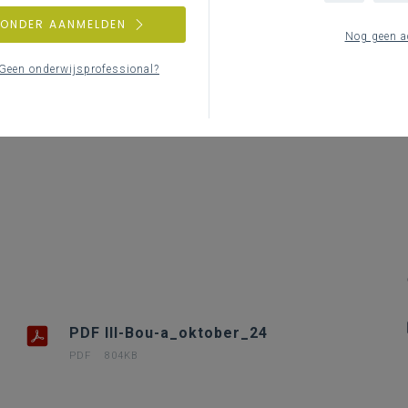
Le
ZONDER AANMELDEN
Nog geen a
Geen onderwijsprofessional?
PDF III-Bou-a_oktober_24
PDF
804KB