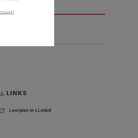
erplan
ccount?
Downloads
Contact
LINKS
Leerplan in LLinkid