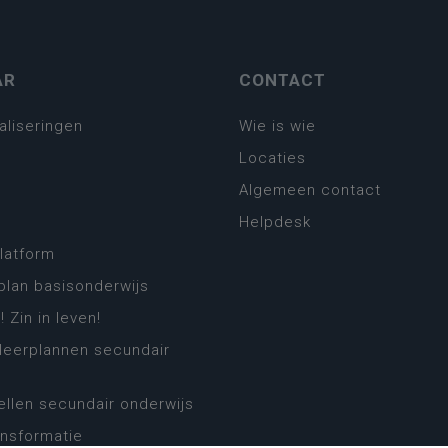
AR
CONTACT
aliseringen
Wie is wie
Locaties
Algemeen contact
Helpdesk
platform
plan basisonderwijs
! Zin in leven!
leerplannen secundair
llen secundair onderwijs
ansformatie