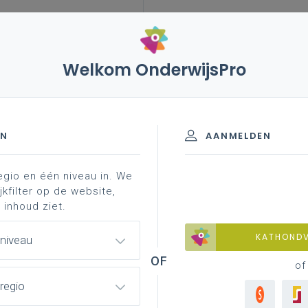
Welkom OnderwijsPro
leerplannen
vakken en leerplannen 3de graad
lan
de graad - A-finaliteit
EN
AANMELDEN
egio en één niveau in. We
materiaal
faq
achtergrond
professionaliser
jkfilter op de website,
 inhoud ziet.
KATHOND
 niveau
of
regio
lledig afgewerkte versie van het leerplan
oor de volledige 3de graad vanaf 1