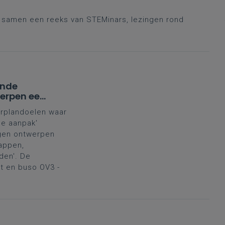
r samen een reeks van STEMinars, lezingen rond
ende
werpen een
'
erplandoelen waar
e aanpak'
ngen ontwerpen
appen,
den'. De
it en buso OV3 -