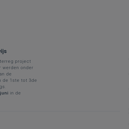
ijs
nterreg project
 Er werden onder
an de
an de 1ste tot 3de
ngs.
juni
in de