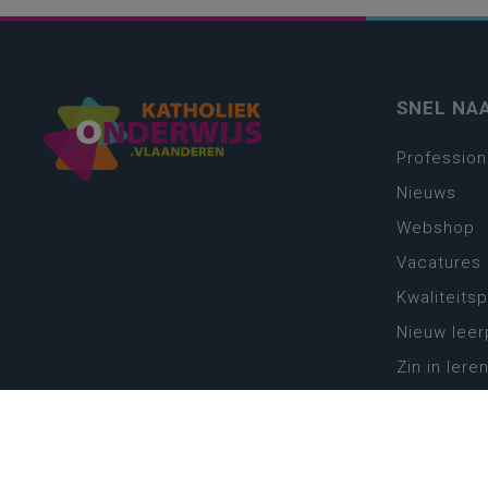
SNEL NA
Profession
Nieuws
Webshop
Vacatures
Kwaliteits
Nieuw leer
Zin in leren
Vakken en 
onderwijs
Lessentabe