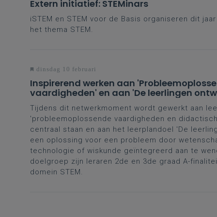
Extern initiatief: STEMinars
iSTEM en STEM voor de Basis organiseren dit jaa
het thema STEM.
dinsdag 10 februari
Inspirerend werken aan 'Probleemoploss
vaardigheden' en aan 'De leerlingen ont
oplossing voor een probleem of uitdaging
Tijdens dit netwerkmoment wordt gewerkt aan le
'probleemoplossende vaardigheden en didactisch
centraal staan en aan het leerplandoel 'De leerli
een oplossing voor een probleem door wetensch
technologie of wiskunde geïntegreerd aan te wen
doelgroep zijn leraren 2de en 3de graad A-finalite
domein STEM.