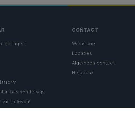
AR
CONTACT
aliseringen
Wie is wie
Locaties
Algemeen contact
Helpdesk
platform
plan basisonderwijs
! Zin in leven!
leerplannen secundair
llen secundair onderwijs