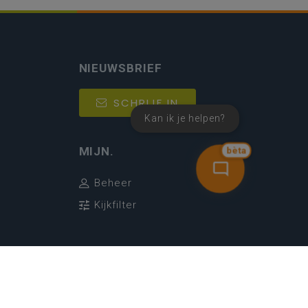
NIEUWSBRIEF
SCHRIJF IN
Kan ik je helpen?
MIJN.
bèta
Beheer
Kijkfilter