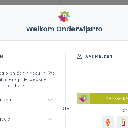
Welkom OnderwijsPro
leerplannen
vakken en leerplannen 3de graad
aliteit
professionalisering
nschrijnwerk - 3de graad - A-final
EN
AANMELDEN
egio en één niveau in. We
d materiaal
faq
achtergrond
professionalis
jkfilter op de website,
 inhoud ziet.
KATHOND
 niveau
of
regio