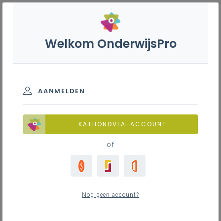
Welkom OnderwijsPro
Filter
Binnenschrijnwerk -
Buitenschrijnwerk - 3de
graad - A-finaliteit
AANMELDEN
Alle
1
FAQ
KATHONDVLA-ACCOUNT
Begeleiding
0
of
Leerplaninhoud
1
Wat wordt bedoeld met “ontwerpen”?
Minimale materiële vereisten
0
Nog geen account?