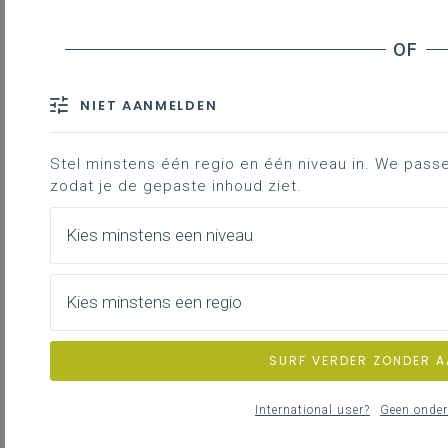
Contact
In onderstaande tabel vind je terug
NIET AANMELDEN
welke pedagogisch begeleider je
kan contacteren voor welk
Stel minstens één regio en één niveau in. We passen 
onderdeel. Contactgegevens vind je
zodat je de gepaste inhoud ziet.
helemaal onderaan de pagina.
Kies minstens een niveau
regio
regio
Antwerpen
Limburg
Kies minstens een regio
Natuurwetenschappen
Jess
Mieke
eerste graad (incl. STEM)
Eulaerts
Bex
SURF VERDER ZONDER 
Natuurwetenschappen
Mieke
Mieke
focus biologie en STEM
Bex
Bex
International user?
Geen onder
Natuurwetenschappen
Jess
Jess