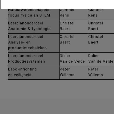
focus chemie en STEM
Eulaerts
Eulaerts
Natuurwetenschappen
Gunther
Gunther
focus fysica en STEM
Rens
Rens
Leerplanonderdeel
Christel
Christel
Anatomie & fysiologie
Baert
Baert
Leerplanonderdeel
Christel
Christel
Analyse- en
Baert
Baert
productietechnieken
Leerplanonderdeel
Didier
Didier
Productiesystemen
Van de Velde
Van de Velde
Labo-inrichting
Peter
Peter
en veiligheid
Willems
Willems