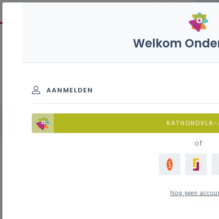
Welkom Onder
Biotechnologische en
chemische technieken B+S
- 3de graad - D/A-
AANMELDEN
finaliteit
alle onderdelen
Chemie
Biologie
KATHONDVLA
Fysica
of
Contacteer je pedagogisch begeleider
Nog geen accou
Inhoudstafel