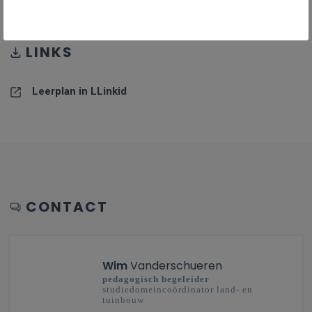
LINKS
Leerplan in LLinkid
CONTACT
Wim
Vanderschueren
pedagogisch begeleider
studiedomeincoördinator land- en
tuinbouw