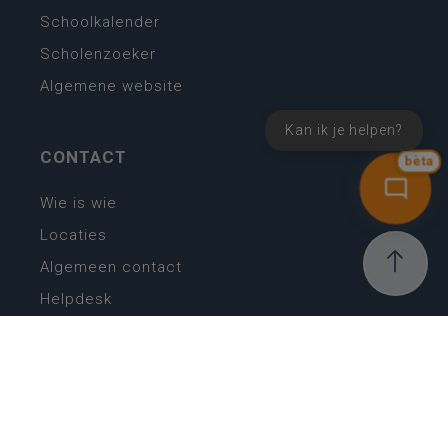
Schoolkalender
Scholenzoeker
Algemene website
Kan ik je helpen?
CONTACT
bèta
Wie is wie
Locaties
Algemeen contact
Helpdesk
NIEUWSBRIEF
SCHRIJF IN