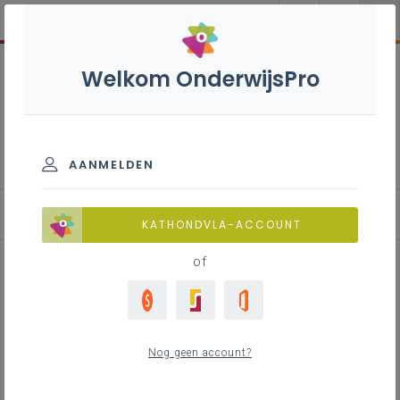
Welkom OnderwijsPro
Agrotechnieken plant S - 3de
graad - D/A-finaliteit
AANMELDEN
Leerplan
KATHONDVLA-ACCOUNT
of
Inhoudstafel
Nog geen account?
Downloads