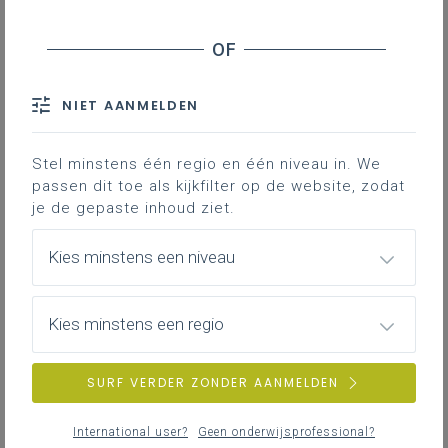
Contact
Hieronder vind je de definitieve en
volledig afgewerkte versie van het
NIET AANMELDEN
leerplan in Word; enkel deze versie
is geldig voor de volledige 3de
graad vanaf 1 september 2024.
Stel minstens één regio en één niveau in. We
passen dit toe als kijkfilter op de website, zodat
je de gepaste inhoud ziet.
Kies minstens een niveau
Kies minstens een regio
DOWNLOADS
SURF VERDER ZONDER AANMELDEN
III-AgPl-da oktober 24
International user?
Geen onderwijsprofessional?
WORD
313KB