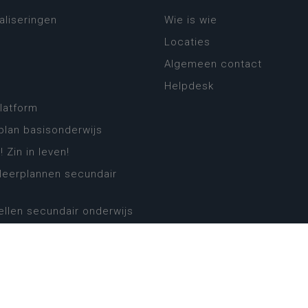
aliseringen
Wie is wie
Locaties
Algemeen contact
Helpdesk
platform
plan basisonderwijs
! Zin in leven!
leerplannen secundair
llen secundair onderwijs
ansformatie
ender
eker
website