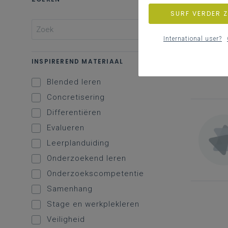
SURF VERDER 
International user?
INSPIREREND MATERIAAL
Blended leren
Concretisering
Differentiëren
Evalueren
Leerplanduiding
Onderzoekend leren
Onderzoekscompetentie
Samenhang
Stage en werkplekleren
Veiligheid