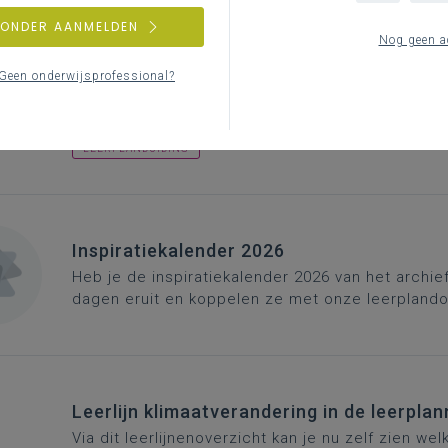
ZONDER AANMELDEN
Nog geen a
Op weg naar een leerlijn terreintechnieke
Een fiche die de vakgroep aardrijkskunde kan help
Geen onderwijsprofessional?
‘Terreintechnieken’.
Want ‘onze leerlingen zetten terreintechnieken func
LEERPLANDUIDING
Inspiratiekalender 2026
Heb je de
inspiratiekalender 2026
van het archief
dagen eruit en koppelen ze met onze leerplando
Leerlijn klimaatverandering in de leerpla
Via dit leerlijnenoverzicht kan je nu zelf zien w