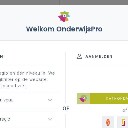
Welkom OnderwijsPro
leerplannen
vakken en leerplannen 3de graad
nd materiaal
aad - D/A-finaliteit
EN
AANMELDEN
egio en één niveau in. We
materiaal
achtergrond
professionalisering
jkfilter op de website,
 inhoud ziet.
KATHOND
 niveau
of
regio