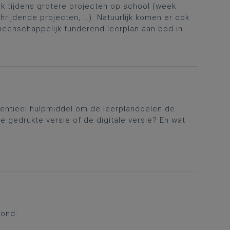
ok tijdens grotere projecten op school (week
rijdende projecten, …). Natuurlijk komen er ook
meenschappelijk funderend leerplan aan bod in
sentieel hulpmiddel om de leerplandoelen de
de gedrukte versie of de digitale versie? En wat
rond: