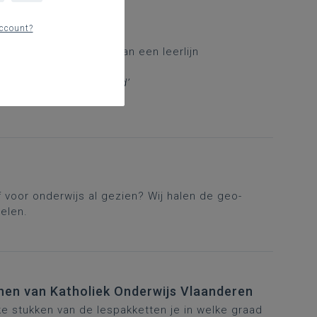
ccount?
n
en bij het opstellen van een leerlijn
tioneel in, in elke graad’
 voor onderwijs al gezien? Wij halen de geo-
elen.
nnen van Katholiek Onderwijs Vlaanderen
elke stukken van de lespakketten je in welke graad