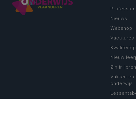
Profession
Nieuws
Webshop
Vacatures
Kwaliteits
Nieuw leer
Zin in leren
Vakken en 
onderwijs
Lessentabe
Digitale tr
Schoolkal
Scholenzo
Algemene 