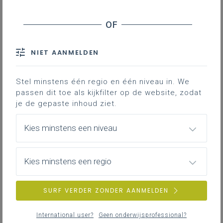
Stage en werkplekleren
Computationeel, algoritmisch denken en
AI
Veiligheid
Wat zijn de principes van het leren
computationeel, algoritimisch denken en in welke
mate kan je AI gebruiken in dit proces?
NIET AANMELDEN
ZOEKEN
LEERPLANDUIDING
CONCRETISERING
Stel minstens één regio en één niveau in. We
MEER INSPIRATIE OVER LEERPLANNEN HEEN
passen dit toe als kijkfilter op de website, zodat
je de gepaste inhoud ziet.
Oei, zo heb ik het niet uitgelegd!
Kies minstens een niveau
Een ovezicht van misconcepties die leerlingen
kunnen hebben bij het leren programmeren.
LEERPLANDUIDING
Kies minstens een regio
SURF VERDER ZONDER AANMELDEN
Lerarennetwerk
International user?
Geen onderwijsprofessional?
Informaticawetenschappen