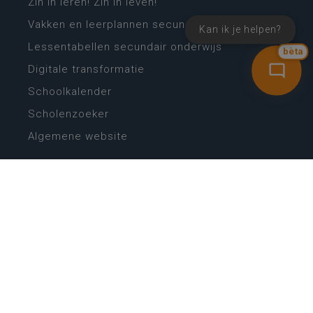
Zin in leren! Zin in leven!
Vakken en leerplannen secundair onderwijs
Kan ik je helpen?
Lessentabellen secundair onderwijs
bèta
Digitale transformatie
Schoolkalender
Scholenzoeker
Algemene website
CONTACT
Wie is wie
Locaties
Algemeen contact
Helpdesk