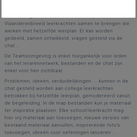
en bestanden te delen.
Doelstelling is om rond elk nieuw leerplan
Vlaanderenbreed leerkrachten samen te brengen die
werken met hetzelfde leerplan. Er kan worden
gedeeld, samen ontwikkeld, vragen gesteld via de
chat …
De Teamsomgeving is enkel toegankelijk voor leden
van het lerarennetwerk, bestanden en de chat zijn
enkel voor hen zichtbaar.
Problemen, ideeën, verduidelijkingen ... kunnen in de
chat gesteld worden aan collega leerkrachten
betrokken bij hetzelfde leerplan, gemodereerd vanuit
de begeleiding. In de map bestanden kun je materiaal
ter inspiratie plaatsen. Elke school/leerkracht mag
hier vrij materiaal aan toevoegen, nieuwe versies van
bestaand materiaal aanvullen, inspirerende foto's
toevoegen, ideeën voor oefeningen lanceren …