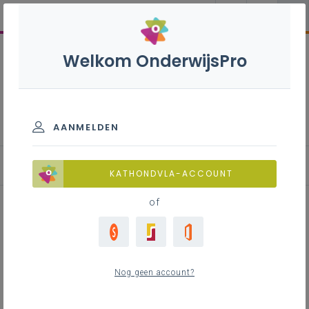
Welkom OnderwijsPro
Informaticawetenschappe
n - 2de graad - D-finaliteit
AANMELDEN
KATHONDVLA-ACCOUNT
of
Lerarennetwerk
Informaticawetenschappen
Nog geen account?