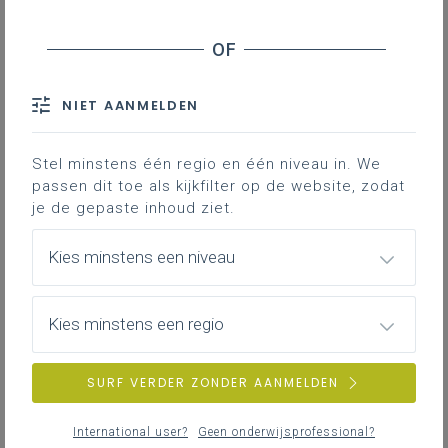
Inhoudstafel
Doel
Toegang aanvragen
Inloggen op het team
NIET AANMELDEN
Doel van het lerarennetwerk. Hoe een
Stel minstens één regio en één niveau in. We
passen dit toe als kijkfilter op de website, zodat
account aanmaken.
je de gepaste inhoud ziet.
Gekoppelde leerplannen
Kies minstens een niveau
Kies minstens een regio
Doel
Voor de nieuwe leerplannen
SURF VERDER ZONDER AANMELDEN
Informaticawetenschappen is een MS-
Teamsomgeving opgezet met als doel informatie
International user?
Geen onderwijsprofessional?
tussen gelijkgestemde leerkrachten uit te wisselen