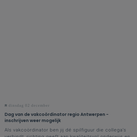
dinsdag 02 december
Dag van de vakcoördinator regio Antwerpen -
inschrijven weer mogelijk
Als vakcoördinator ben jij dé spilfiguur die collega’s
verbindt, richting geeft aan kwaliteitsvol onderwijs en