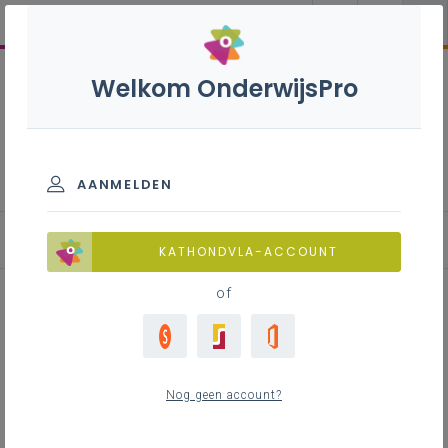
Welkom OnderwijsPro
ICT Co - 2de graad - D/DA/A-
finaliteit
AANMELDEN
Leerplan
KATHONDVLA-ACCOUNT
of
Inhoudstafel
Nog geen account?
Downloads