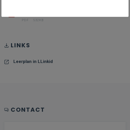
PDF II-III-ICT-ddaa januari 24
PDF
532KB
LINKS
Leerplan in LLinkid
CONTACT