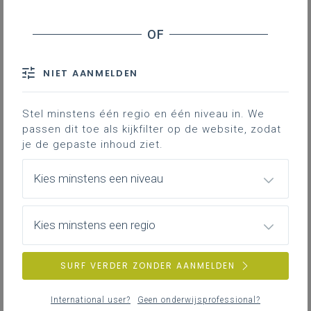
Contact
Hieronder vind je de definitieve en
volledig afgewerkte versie van het
NIET AANMELDEN
leerplan in Word; enkel deze versie
is geldig voor de volledige 2de en
3de graad vanaf 1 september 2024.
Stel minstens één regio en één niveau in. We
passen dit toe als kijkfilter op de website, zodat
je de gepaste inhoud ziet.
Kies minstens een niveau
Kies minstens een regio
DOWNLOADS
SURF VERDER ZONDER AANMELDEN
II-III-ICT-ddaa januari 24
International user?
Geen onderwijsprofessional?
WORD
303KB