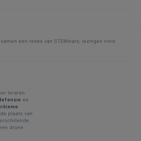
r samen een reeks van STEMinars, lezingen rond
oor leraren
defensie
en
ritieme
de plaats van
verschillende
 een drone