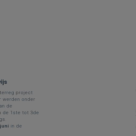
ijs
nterreg project
 Er werden onder
an de
an de 1ste tot 3de
ngs.
juni
in de