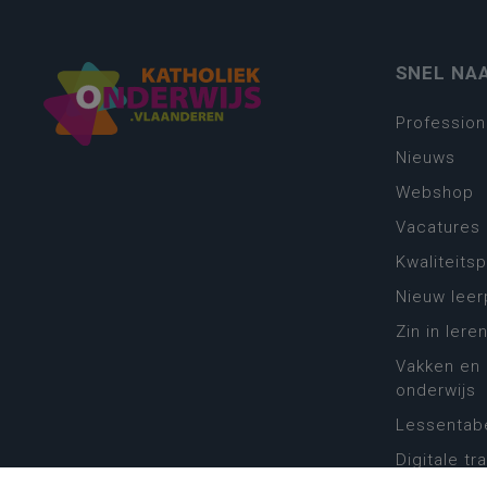
SNEL NA
Profession
Nieuws
Webshop
Vacatures
Kwaliteits
Nieuw leer
Zin in leren
Vakken en 
onderwijs
Lessentabe
Digitale tr