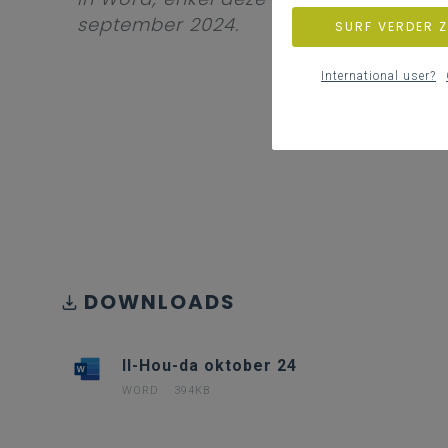
september 2024.
SURF VERDER 
International user?
DOWNLOADS
II-Hou-da oktober 24
WORD
394KB