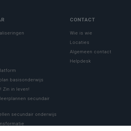
AR
CONTACT
aliseringen
Wie is wie
Locaties
Algemeen contact
Helpdesk
platform
plan basisonderwijs
! Zin in leven!
leerplannen secundair
llen secundair onderwijs
ansformatie