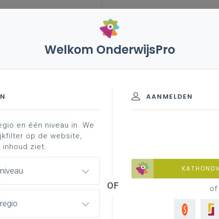
Welkom OnderwijsPro
leerplannen
vakken en leerplannen 2de graad
an
graad - D/A-finaliteit
EN
AANMELDEN
egio en één niveau in. We
materiaal
achtergrond
faq
professionaliser
jkfilter op de website,
 inhoud ziet.
KATHOND
 niveau
of
regio
lledig afgewerkte versie van het leerplan
oor de volledige 2de graad vanaf 1