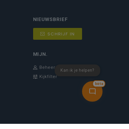
NIEUWSBRIEF
SCHRIJF IN
MIJN.
Beheer
Kan ik je helpen?
Kijkfilter
bèta