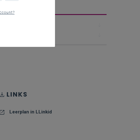
erplan
ccount?
Downloads
Contact
LINKS
Leerplan in LLinkid