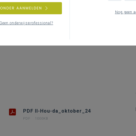
Le
ZONDER AANMELDEN
Nog geen a
Geen onderwijsprofessional?
PDF II-Hou-da_oktober_24
PDF
1000KB