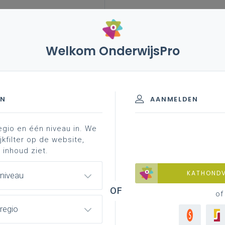
Welkom OnderwijsPro
leerplannen
vakken en leerplannen 2de graad
iteit
EN
AANMELDEN
egio en één niveau in. We
inspirerend materiaal
professionalisering
jkfilter op de website,
 inhoud ziet.
KATHOND
 niveau
of
regio