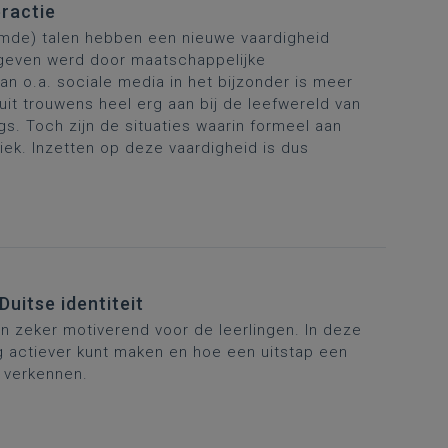
eractie
mde) talen hebben een nieuwe vaardigheid
gegeven werd door maatschappelijke
n o.a. sociale media in het bijzonder is meer
sluit trouwens heel erg aan bij de leefwereld van
gs. Toch zijn de situaties waarin formeel aan
tiek. Inzetten op deze vaardigheid is dus
uitse identiteit
jn zeker motiverend voor de leerlingen. In deze
 actiever kunt maken en hoe een uitstap een
 verkennen.