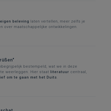
eigen beleving
laten vertellen, meer zelfs je
en over maatschappelijke ontwikkelingen.
Grüßen"
onbegrijpelijk bestempeld, wat we in deze
 te weerleggen. Hier staat
literatuur
centraal,
ief om te gaan met het Duits
.
nschat