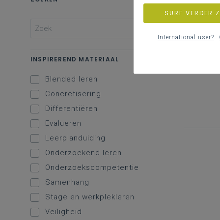
SURF VERDER 
International user?
INSPIREREND MATERIAAL
Blended leren
Concretisering
Differentiëren
Evalueren
Leerplanduiding
Onderzoekend leren
Onderzoekscompetentie
Samenhang
Stage en werkplekleren
Veiligheid