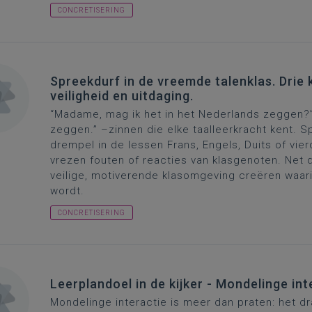
CONCRETISERING
Spreekdurf in de vreemde talenklas. Drie k
veiligheid en uitdaging.
“Madame, mag ik het in het Nederlands zeggen?” o
zeggen.” –
zinne
n die elke taalleerkracht kent. S
drempel in de lessen Frans, Engels, Duits of vie
vrezen fouten of reacties van klasgenoten.
Net d
veilige, motiverende klasomgeving creëren waar
wordt.
CONCRETISERING
Leerplandoel in de kijker - Mondelinge int
Mondelinge interactie is meer dan praten: het 