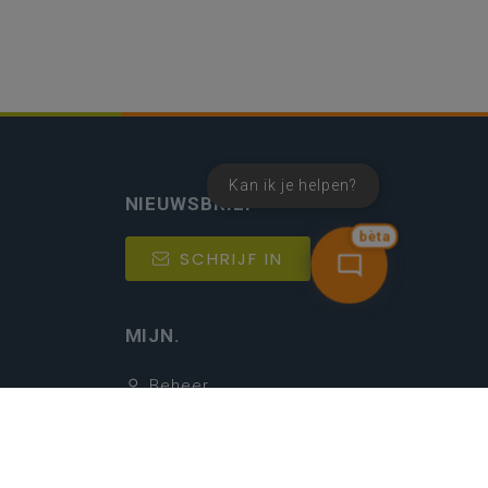
Kan ik je helpen?
NIEUWSBRIEF
bèta
SCHRIJF IN
MIJN.
Beheer
Kijkfilter