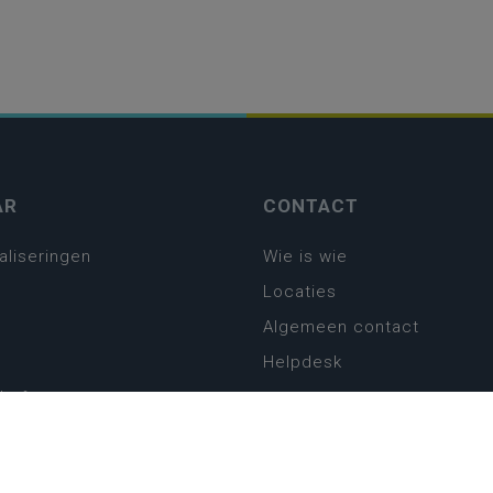
AR
CONTACT
aliseringen
Wie is wie
Locaties
Algemeen contact
Helpdesk
platform
plan basisonderwijs
! Zin in leven!