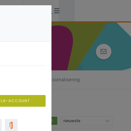
 begeleider
professionalisering
VLA-ACCOUNT
5
nieuwste