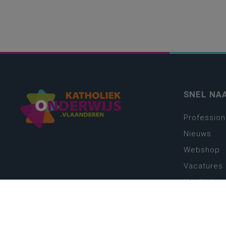
SNEL NA
Profession
Nieuws
Webshop
Vacatures
Kwaliteits
Nieuw leer
Zin in leren