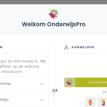
Welkom OnderwijsPro
leerplannen
vakken en leerplannen 2de graad
ormatie
ad - D-finaliteit
EN
AANMELDEN
egio en één niveau in. We
materiaal
achtergrond
contacteer je pedagogisch
jkfilter op de website,
 inhoud ziet.
KATHOND
 niveau
of
regio