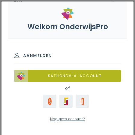
Filter
wis alle
ZOEK TOT 12 MAANDEN TERUG
Welkom OnderwijsPro
Bakkerij - 2de graad - A-
finaliteit
AANMELDEN
TOON RESULTATEN
KATHONDVLA-ACCOUNT
of
Nieuws
0
nieuwste
Nog geen account?