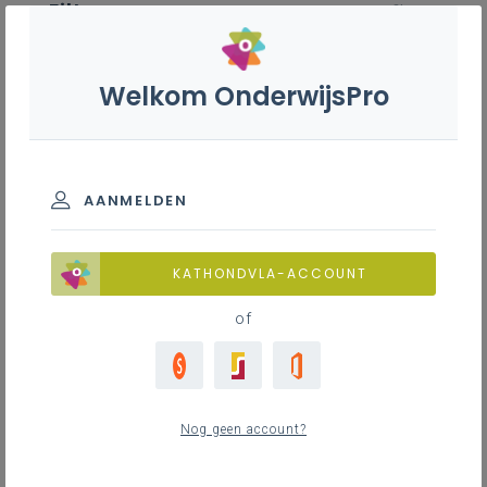
Filter
wis filter
ZOEKEN
Welkom OnderwijsPro
Natuurwetenschappen 1ste
graad A-stroom
AANMELDEN
ZOEKEN
Achtergrond
KATHONDVLA-ACCOUNT
of
Achtergrond
0
nieuwste
Nog geen account?