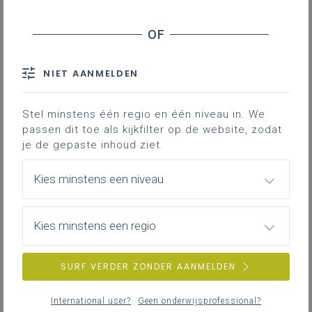
Geen zoekresultaten
NIET AANMELDEN
Er komen geen items overeen met jouw
zoekcriteria.
Probeer een andere zoekopdracht.
Stel minstens één regio en één niveau in. We
passen dit toe als kijkfilter op de website, zodat
je de gepaste inhoud ziet.
Kies minstens een niveau
Kies minstens een regio
SURF VERDER ZONDER AANMELDEN
International user?
Geen onderwijsprofessional?