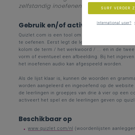
zelfstandig inoefenen.
SURF VERDER 
International user?
Gebruik en/of activiteiten
Quizlet.com is een tool om woorden en/of gramma
te oefenen. Eerst legt de leerkracht of leerling 
kolom de term / het werkwoord / ... en in de twee
vorm of eventueel een afbeelding. Bij het ingeven
het inoefenen audio kan afgespeeld worden.
Als de lijst klaar is, kunnen de woorden en gram
worden aangeleerd en ingeoefend op de website of
de leerlingen in groepjes van drie à vier op een 
activeert het spel en de leerlingen geven op quiz
Beschikbaar op
www.quizlet.com/nl
(woordenlijsten aanlegge