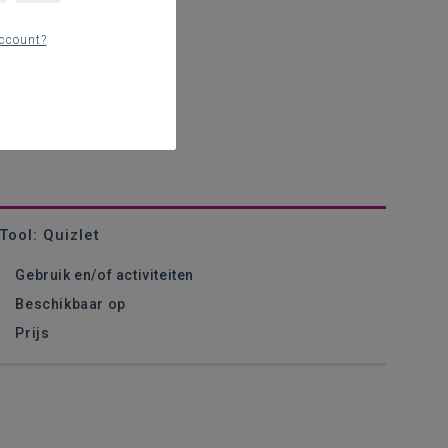
ccount?
Tool: Quizlet
Gebruik en/of activiteiten
Beschikbaar op
Prijs