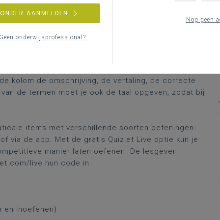
ZONDER AANMELDEN
Nog geen a
Geen onderwijsprofessional?
tica met behulp van steekkaarten aan te leren en in
een grammatica- of woordenlijst aan met in de eerste
de kolom de omschrijving, de vertaling, de correcte
 van de termen moet je ook de taal opgeven, zodat bij
maticale items met verschillende soorten oefeningen
 via de app. Met de gratis Quizlet Live optie kun je
competitieve manier laten oefenen. De lesgever
let.com/live hun code in.
n en inoefenen)