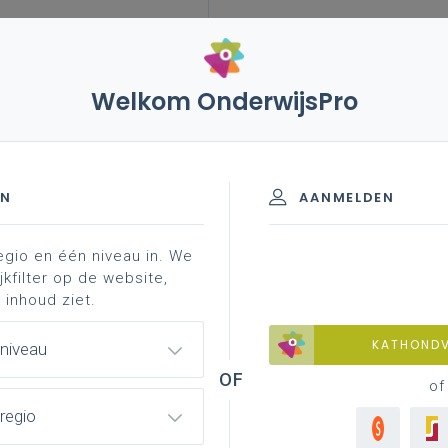
Welkom OnderwijsPro
EN
AANMELDEN
egio en één niveau in. We
grond
professionalisering
jkfilter op de website,
 inhoud ziet.
KATHOND
 niveau
of
regio
schat en grammatica aanleren en