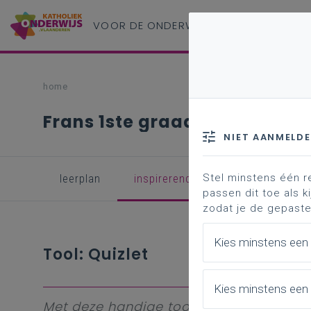
VOOR DE ONDERWIJS
PROFESSIONAL
home
Frans 1ste graad B-stroom
NIET AANMELD
Stel minstens één r
leerplan
inspirerend materiaal
achter
passen dit toe als ki
zodat je de gepaste
Kies minstens een
Tool: Quizlet
Kies minstens een 
Met deze handige tool kun je woorden