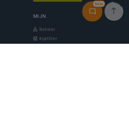
bèta
MIJN.
Beheer
Kijkfilter