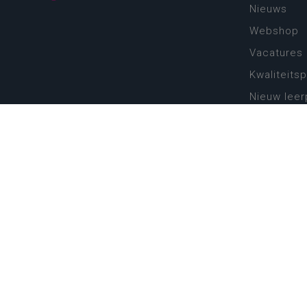
Nieuws
Webshop
Vacatures
Kwaliteits
Nieuw leer
Zin in leren
Vakken en 
onderwijs
Lessentabe
Digitale tr
Schoolkal
Scholenzo
Algemene 