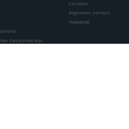
Locaties
Algemeen contact
Helpdesk
platform
plan basisonderwijs
! Zin in leven!
leerplannen secundair
llen secundair onderwijs
ansformatie
ender
eker
website