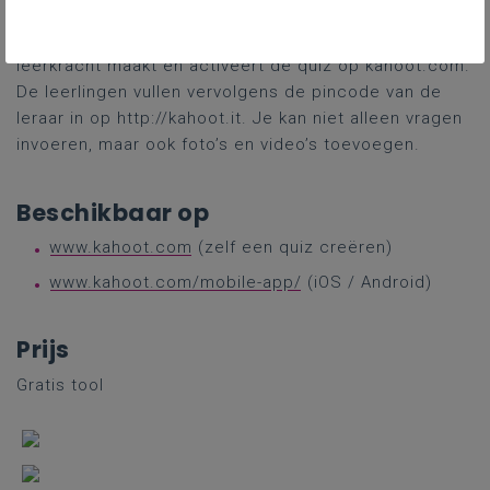
een serie meerkeuzevragen te maken die de
leerlingen vervolgens kunnen beantwoorden. De
leerkracht maakt en activeert de quiz op kahoot.com.
De leerlingen vullen vervolgens de pincode van de
leraar in op http://kahoot.it. Je kan niet alleen vragen
invoeren, maar ook foto’s en video’s toevoegen.
Beschikbaar op
www.kahoot.com
(zelf een quiz creëren)
www.kahoot.com/mobile-app/
(iOS / Android)
Prijs
Gratis tool