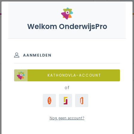
Welkom OnderwijsPro
Frans 1ste graad B-stroom
AANMELDEN
Inspirerend materiaal
KATHONDVLA-ACCOUNT
of
Tool: Kahoot
Nog geen account?
Inhoudstafel