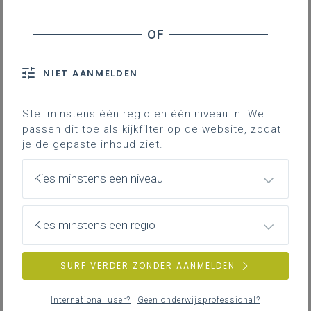
Gebruik en/of activiteiten
Beschikbaar op
Prijs
NIET AANMELDEN
Met deze handige tool kun je
(herhalings)toetsen in quizvorm afnemen
Stel minstens één regio en één niveau in. We
van leerlingen.
passen dit toe als kijkfilter op de website, zodat
je de gepaste inhoud ziet.
Gekoppelde leerplannen
Kies minstens een niveau
Kies minstens een regio
Gebruik en/of activiteiten
Dit is een populaire tool, waarmee je interactieve
SURF VERDER ZONDER AANMELDEN
quizzen kunt maken en spelen op elk apparaat dat
een webbrowser heeft (telefoon, tablet of desktop).
International user?
Geen onderwijsprofessional?
Het student-response systeem stelt je in staat om