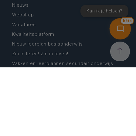
Nieuws
Kan ik je helpen?
Webshop
bèta
Vacatures
Kwaliteitsplatform
Nieuw leerplan basisonderwijs
Zin in leren! Zin in leven!
Vakken en leerplannen secundair onderwijs
Lessentabellen secundair onderwijs
Digitale transformatie
Schoolkalender
Scholenzoeker
Algemene website
CONTACT