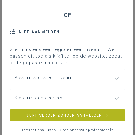
Stage en werkplekleren
Veiligheid
NIET AANMELDEN
ZOEKEN
Stel minstens één regio en één niveau in. We
MEER INSPIRATIE OVER LEERPLANNEN HEEN
passen dit toe als kijkfilter op de website, zodat
je de gepaste inhoud ziet.
Kies minstens een niveau
Kies minstens een regio
SURF VERDER ZONDER AANMELDEN
International user?
Geen onderwijsprofessional?